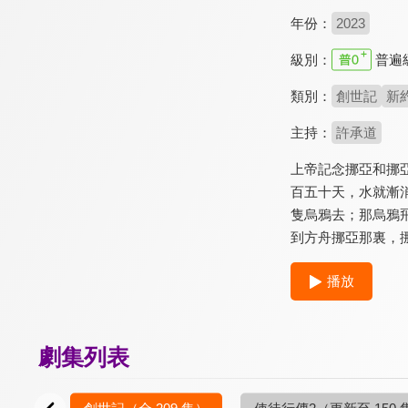
年份：
2023
級別：
普遍
類別：
創世記
新
主持：
許承道
上帝記念挪亞和挪
百五十天，水就漸
隻烏鴉去；那烏鴉
到方舟挪亞那裏，
播放
劇集列表