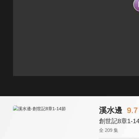
溪水邊
9.7
創世記8章1-1
全 209 集