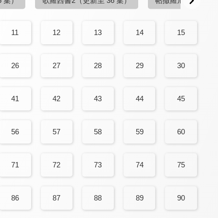
5 集）
歌羅西書2
（更新至 36 集）
帖撒羅尼迦前書2
（
11
12
13
14
15
26
27
28
29
30
41
42
43
44
45
56
57
58
59
60
71
72
73
74
75
86
87
88
89
90