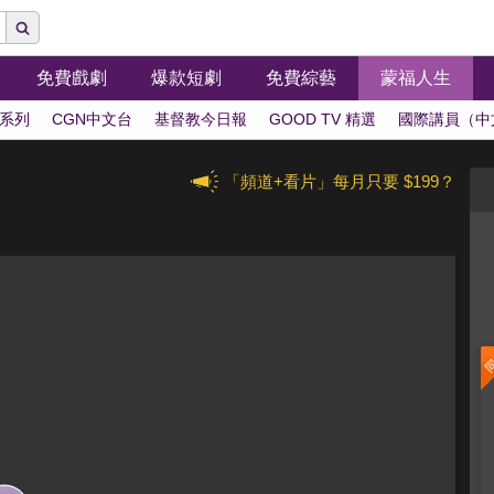
免費戲劇
爆款短劇
免費綜藝
蒙福人生
系列
CGN中文台
基督教今日報
GOOD TV 精選
國際講員（中
「頻道+看片」每月只要 $199？