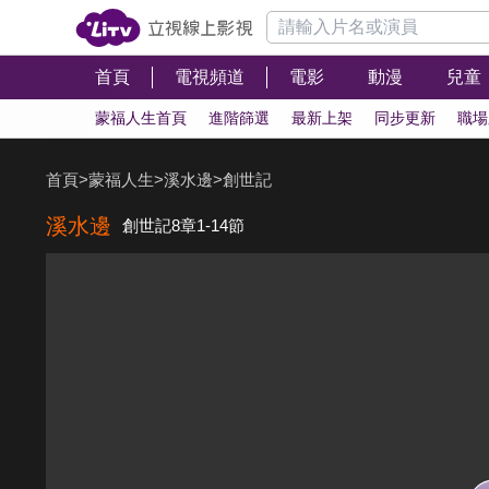
首頁
電視頻道
電影
動漫
兒童
蒙福人生首頁
進階篩選
最新上架
同步更新
職場
首頁
>
蒙福人生
>
溪水邊
>
創世記
溪水邊
創世記8章1-14節