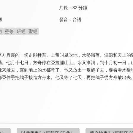
片長：
32 分鐘
發音：
台語
級
約
靈修
研經
聖經
亞方舟裏的一切走獸牲畜。上帝叫風吹地，水勢漸落。淵源和天上的
消。七月十七日，方舟停在亞拉臘山上。水又漸消，到十月初一日，
飛來飛去，直到地上的水都乾了。他又放出一隻鴿子去，要看看水從
挪亞伸手把鴿子接進方舟來。他又等了七天，再把鴿子從方舟放出去