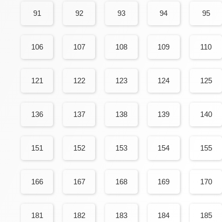
91
92
93
94
95
106
107
108
109
110
121
122
123
124
125
136
137
138
139
140
151
152
153
154
155
166
167
168
169
170
181
182
183
184
185