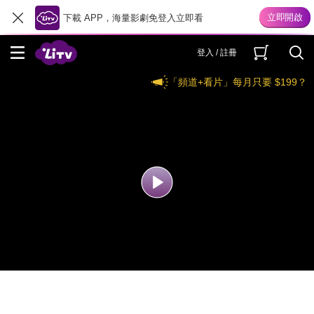
下載 APP，海量影劇免登入立即看
登入 / 註冊
「頻道+看片」每月只要 $199？