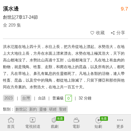
溪水邊
9.7
創世記7章17-24節
全 209 集
收藏
分享
洪水氾濫在地上四十天，水往上長，把方舟從地上漂起。水勢浩大，在地
上大大地往上長，方舟在水面上漂來漂去。水勢在地上極其浩大，天下的
高山都淹沒了。水勢比山高過十五肘，山嶺都淹沒了。凡在地上有血肉的
動物，就是飛鳥、牲畜、走獸，和爬在地上的昆蟲，以及所有的人，都死
了。凡在旱地上、鼻孔有氣息的生靈都死了。凡地上各類的活物，連人帶
牲畜、昆蟲，以及空中的飛鳥，都從地上除滅了，只留下挪亞和那些與他
同在方舟裏的。水勢浩大，在地上共一百五十天。
2023
台灣
台語
普遍級
32 分鐘
類別：
創世記
新約
靈修
研經
聖經
主持：
許承道
首頁
電視頻道
戲劇
電影
短劇
更多