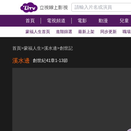
首頁
電視頻道
電影
動漫
兒童
蒙福人生首頁
進階篩選
最新上架
同步更新
職場
首頁
>
蒙福人生
>
溪水邊
>
創世記
溪水邊
創世紀41章1-13節