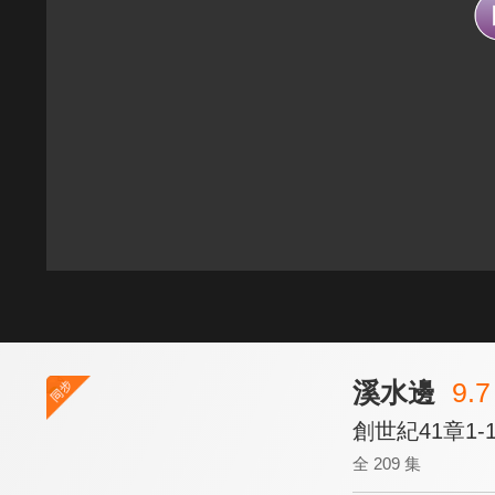
溪水邊
9.7
創世紀41章1-
全 209 集