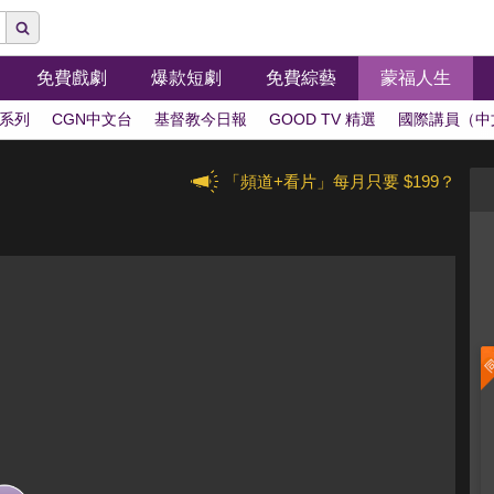
免費戲劇
爆款短劇
免費綜藝
蒙福人生
系列
CGN中文台
基督教今日報
GOOD TV 精選
國際講員（中
「頻道+看片」每月只要 $199？