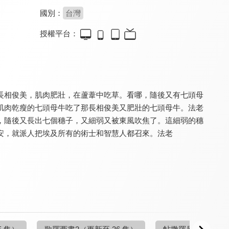
國別：
台灣
授權平台：
溪水邊
溪水邊
溪水邊
9.7
9.7
9.7
更新至第 51 集
更新至第 18 集
更新至第 35 集
長相俊美，肌肉肥壯，在蘆葦中吃草。看哪，隨後又有七頭母
肌肉乾瘦的七頭母牛吃了那長相俊美又肥壯的七頭母牛。法老
，隨後又長出七個穗子，又細弱又被東風吹焦了。這細弱的穗
安，就派人把埃及所有的術士和智慧人都召來。法老
溪水邊
溪水邊
溪水邊
9.7
9.7
9.7
更新至第 12 集
更新至第 48 集
更新至第 6 集