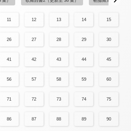
5 集）
歌羅西書2
（更新至 36 集）
帖撒羅尼迦前書2
（
11
12
13
14
15
26
27
28
29
30
41
42
43
44
45
56
57
58
59
60
71
72
73
74
75
86
87
88
89
90