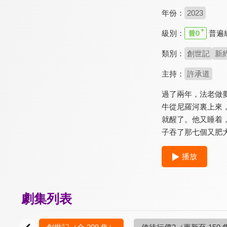
年份：
2023
級別：
普遍
類別：
創世記
新
主持：
許承道
過了兩年，法老做
牛從尼羅河裏上來
就醒了。他又睡着
子吞了那七個又肥
播放
劇集列表