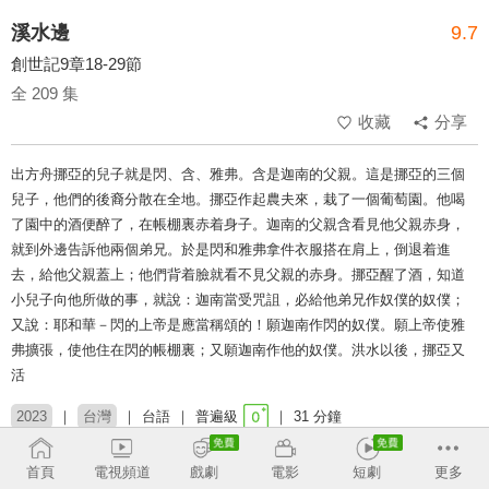
溪水邊
9.7
創世記9章18-29節
全 209 集
收藏
分享
出方舟挪亞的兒子就是閃、含、雅弗。含是迦南的父親。這是挪亞的三個
兒子，他們的後裔分散在全地。挪亞作起農夫來，栽了一個葡萄園。他喝
了園中的酒便醉了，在帳棚裏赤着身子。迦南的父親含看見他父親赤身，
就到外邊告訴他兩個弟兄。於是閃和雅弗拿件衣服搭在肩上，倒退着進
去，給他父親蓋上；他們背着臉就看不見父親的赤身。挪亞醒了酒，知道
小兒子向他所做的事，就說：迦南當受咒詛，必給他弟兄作奴僕的奴僕；
又說：耶和華－閃的上帝是應當稱頌的！願迦南作閃的奴僕。願上帝使雅
弗擴張，使他住在閃的帳棚裏；又願迦南作他的奴僕。洪水以後，挪亞又
活
2023
台灣
台語
普遍級
31 分鐘
類別：
創世記
新約
靈修
研經
聖經
首頁
電視頻道
戲劇
電影
短劇
更多