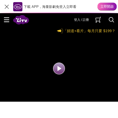
下載 APP，海量影劇免登入立即看
登入 / 註冊
「頻道+看片」每月只要 $199？