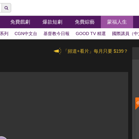
免費戲劇
爆款短劇
免費綜藝
蒙福人生
系列
CGN中文台
基督教今日報
GOOD TV 精選
國際講員（中
「頻道+看片」每月只要 $199？