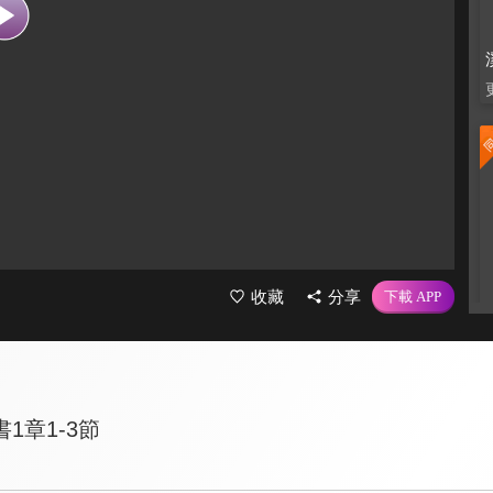
收藏
分享
1章1-3節