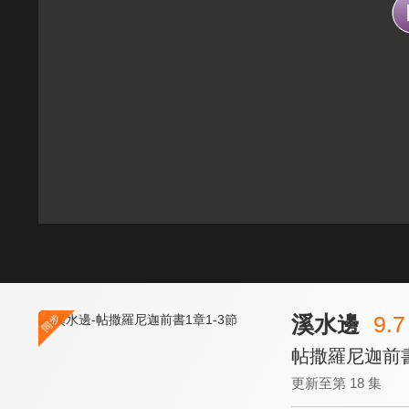
溪水邊
9.7
帖撒羅尼迦前書
更新至第 18 集