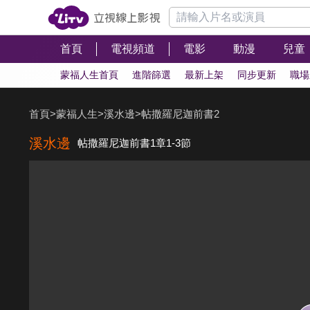
首頁
電視頻道
電影
動漫
兒童
蒙福人生首頁
進階篩選
最新上架
同步更新
職場
首頁
>
蒙福人生
>
溪水邊
>
帖撒羅尼迦前書2
溪水邊
帖撒羅尼迦前書1章1-3節