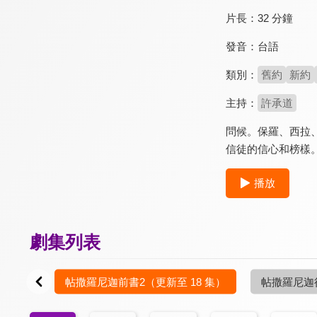
片長：
32 分鐘
發音：
台語
類別：
舊約
新約
主持：
許承道
問候。保羅、西拉、
信徒的信心和榜樣
播放
劇集列表
6 集）
帖撒羅尼迦前書2
（更新至 18 集）
帖撒羅尼迦