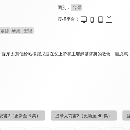
國別：
台灣
授權平台：
靈修
研經
聖經
提摩太寫信給帖撒羅尼迦在父上帝和主耶穌基督裏的教會。願恩惠、平安(
。
後書2
（更新至 6 集）
提摩太前書2
（更新至 40 集）