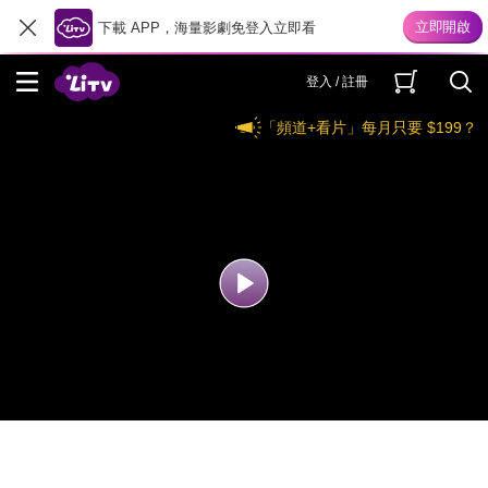
下載 APP，海量影劇免登入立即看
登入 / 註冊
「頻道+看片」每月只要 $199？