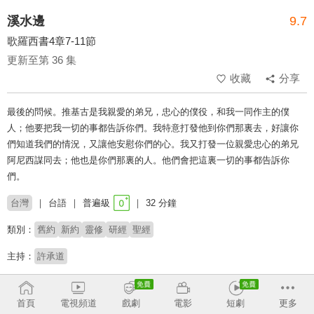
溪水邊
9.7
歌羅西書4章7-11節
更新至第 36 集
收藏
分享
最後的問候。推基古是我親愛的弟兄，忠心的僕役，和我一同作主的僕
人；他要把我一切的事都告訴你們。我特意打發他到你們那裏去，好讓你
們知道我們的情況，又讓他安慰你們的心。我又打發一位親愛忠心的弟兄
阿尼西謀同去；他也是你們那裏的人。他們會把這裏一切的事都告訴你
們。
台灣
台語
普遍級
32 分鐘
類別：
舊約
新約
靈修
研經
聖經
主持：
許承道
收回
首頁
電視頻道
戲劇
電影
短劇
更多