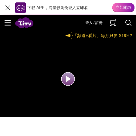
下載 APP，海量影劇免登入立即看
登入 / 註冊
「頻道+看片」每月只要 $199？