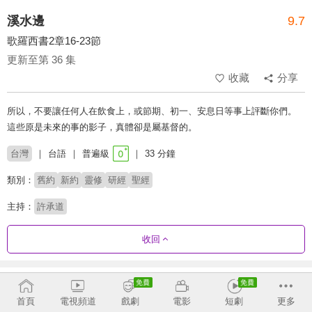
溪水邊
9.7
歌羅西書2章16-23節
更新至第 36 集
收藏
分享
所以，不要讓任何人在飲食上，或節期、初一、安息日等事上評斷你們。
這些原是未來的事的影子，真體卻是屬基督的。
台灣
台語
普遍級
33 分鐘
類別：
舊約
新約
靈修
研經
聖經
主持：
許承道
收回
劇集列表
反序
首頁
電視頻道
戲劇
電影
短劇
更多
馬太福音2