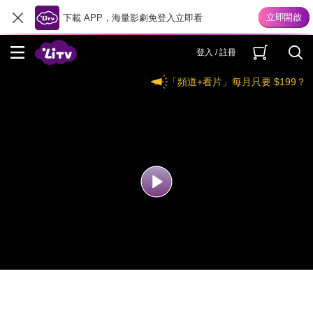
下載 APP，海量影劇免登入立即看
登入 / 註冊
「頻道+看片」每月只要 $199？