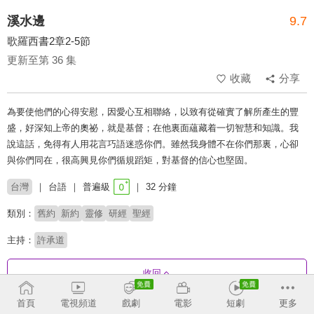
溪水邊
9.7
歌羅西書2章2-5節
更新至第 36 集
收藏
分享
為要使他們的心得安慰，因愛心互相聯絡，以致有從確實了解所產生的豐
盛，好深知上帝的奧祕，就是基督；在他裏面蘊藏着一切智慧和知識。我
說這話，免得有人用花言巧語迷惑你們。雖然我身體不在你們那裏，心卻
與你們同在，很高興見你們循規蹈矩，對基督的信心也堅固。
台灣
台語
普遍級
32 分鐘
類別：
舊約
新約
靈修
研經
聖經
主持：
許承道
收回
首頁
電視頻道
戲劇
電影
短劇
更多