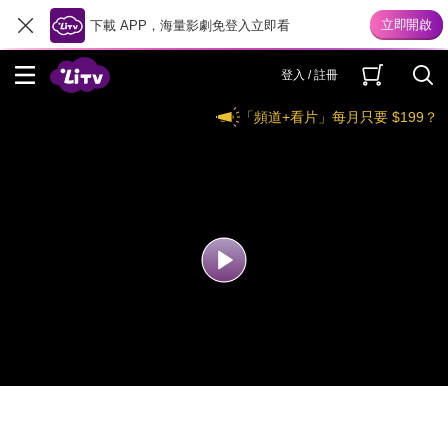
下載 APP，海量影劇免登入立即看
登入 / 註冊
「頻道+看片」每月只要 $199？