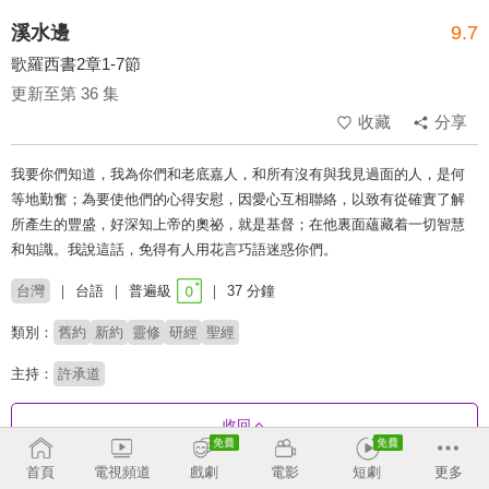
溪水邊
9.7
歌羅西書2章1-7節
更新至第 36 集
收藏
分享
我要你們知道，我為你們和老底嘉人，和所有沒有與我見過面的人，是何
等地勤奮；為要使他們的心得安慰，因愛心互相聯絡，以致有從確實了解
所產生的豐盛，好深知上帝的奧祕，就是基督；在他裏面蘊藏着一切智慧
和知識。我說這話，免得有人用花言巧語迷惑你們。
台灣
台語
普遍級
37 分鐘
類別：
舊約
新約
靈修
研經
聖經
主持：
許承道
收回
首頁
電視頻道
戲劇
電影
短劇
更多