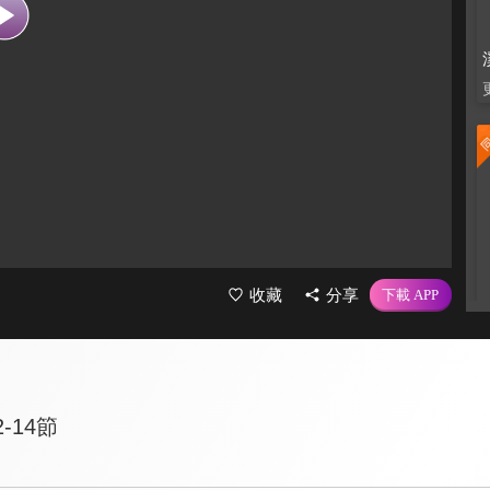
收藏
分享
-14節