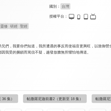
國別：
台灣
授權平台：
靈修
研經
聖經
弟兄們，我要你們知道，我所遭遇的事反而使福音更興旺，以致御營
都因我受的捆鎖而篤信不疑，越發放膽無所懼怕地傳道。
 36 集）
帖撒羅尼迦前書2
（更新至 18 集）
帖撒羅尼