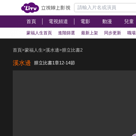
首頁
電視頻道
電影
動漫
兒童
蒙福人生首頁
進階篩選
最新上架
同步更新
職場
首頁
>
蒙福人生
>
溪水邊
>
腓立比書2
溪水邊
腓立比書1章12-14節