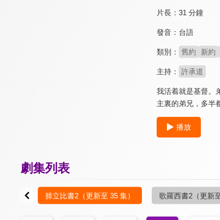
片長：
31 分鐘
發音：
台語
類別：
舊約
新約
主持：
許承道
我活着就是基督。
主裏的弟兄，多半
播放
劇集列表
5 集）
腓立比書2
（更新至 35 集）
歌羅西書2
（更新至