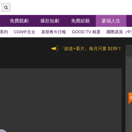
免費戲劇
爆款短劇
免費綜藝
蒙福人生
系列
CGN中文台
基督教今日報
GOOD TV 精選
國際講員（中
「頻道+看片」每月只要 $199？