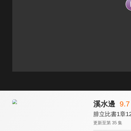
溪水邊
9.7
腓立比書1章12
更新至第 35 集