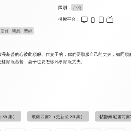
國別：
台灣
授權平台：
靈修
研經
聖經
敬畏基督的心彼此順服。作妻子的，你們要順服自己的丈夫，如同順
怎樣順服基督，妻子也要怎樣凡事順服丈夫。
 35 集）
歌羅西書2
（更新至 36 集）
帖撒羅尼迦前書