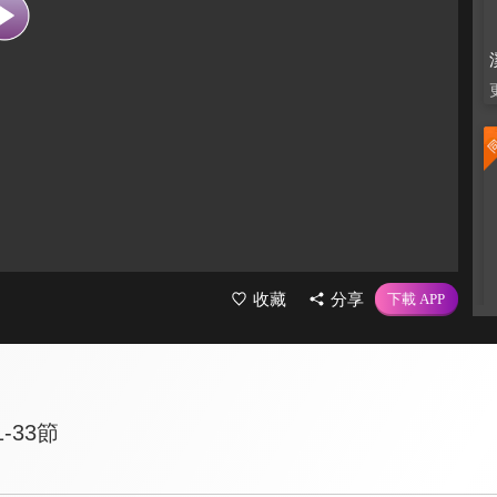
收藏
分享
-33節