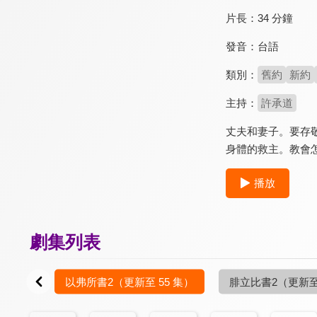
片長：
34 分鐘
發音：
台語
類別：
舊約
新約
主持：
許承道
丈夫和妻子。要存
身體的救主。教會
播放
劇集列表
0 集）
以弗所書2
（更新至 55 集）
腓立比書2
（更新至