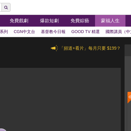
免費戲劇
爆款短劇
免費綜藝
蒙福人生
系列
CGN中文台
基督教今日報
GOOD TV 精選
國際講員（中
「頻道+看片」每月只要 $199？