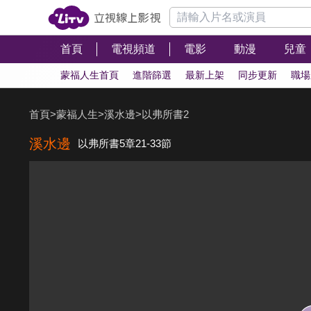
首頁
電視頻道
電影
動漫
兒童
蒙福人生首頁
進階篩選
最新上架
同步更新
職場
首頁
>
蒙福人生
>
溪水邊
>
以弗所書2
溪水邊
以弗所書5章21-33節