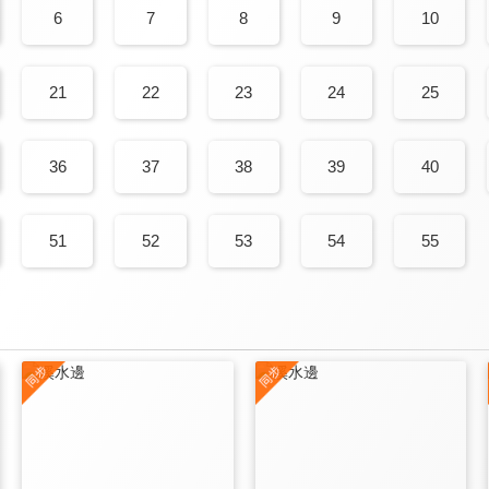
6
7
8
9
10
21
22
23
24
25
36
37
38
39
40
51
52
53
54
55