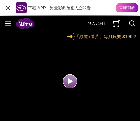
下載 APP，海量影劇免登入立即看
登入 / 註冊
「頻道+看片」每月只要 $199？