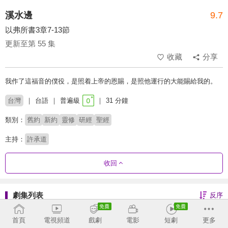
溪水邊
9.7
以弗所書3章7-13節
更新至第 55 集
收藏
分享
我作了這福音的僕役，是照着上帝的恩賜，是照他運行的大能賜給我的。
台灣
台語
普遍級
31 分鐘
類別：
舊約
新約
靈修
研經
聖經
主持：
許承道
收回
劇集列表
反序
馬太福音2
首頁
電視頻道
戲劇
電影
短劇
更多