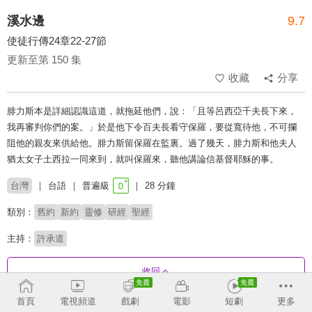
溪水邊
9.7
使徒行傳24章22-27節
更新至第 150 集
收藏
分享
腓力斯本是詳細認識這道，就拖延他們，說：「且等呂西亞千夫長下來，
我再審判你們的案。」於是他下令百夫長看守保羅，要從寬待他，不可攔
阻他的親友來供給他。腓力斯留保羅在監裏。過了幾天，腓力斯和他夫人
猶太女子土西拉一同來到，就叫保羅來，聽他講論信基督耶穌的事。
台灣
台語
普遍級
28 分鐘
類別：
舊約
新約
靈修
研經
聖經
主持：
許承道
收回
首頁
電視頻道
戲劇
電影
短劇
更多