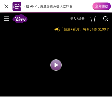
下載 APP，海量影劇免登入立即看
登入 / 註冊
「頻道+看片」每月只要 $199？