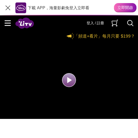
下載 APP，海量影劇免登入立即看
登入 / 註冊
「頻道+看片」每月只要 $199？