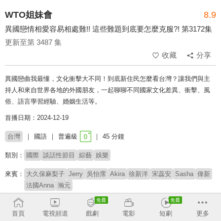
WTO姐妹會
8.9
異國戀情相愛容易相處難!! 這些難題到底要怎麼克服?! 第3172集
更新至第 3487 集
收藏
分享
異國戀曲我最懂，文化衝擊大不同！到底新住民怎麼看台灣？讓我們與主
持人和來自世界各地的外國朋友，一起聊聊不同國家文化差異、衝擊、風
俗、語言學習經驗、婚姻生活等。
首播日期：2024-12-19
台灣
國語
普遍級
45 分鐘
類別：
國際
談話性節目
綜藝
娛樂
來賓：
大久保麻梨子
Jerry
吳怡霈
Akira
徐新洋
宋蕊安
Sasha
偉新
法國Anna
瀚元
主持：
莎莎
郭彥均
首頁
電視頻道
戲劇
電影
短劇
更多