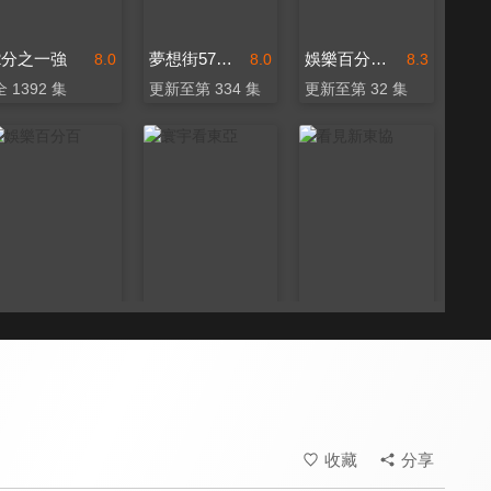
2分之一強
夢想街57號 全能事務所
娛樂百分百-YT網路版
8.0
8.0
8.3
全 1392 集
更新至第 334 集
更新至第 32 集
娛樂百分百
寰宇看東亞
看見新東協
8.3
7.2
7.3
更新至第 462 集
全 67 集
更新至第 224 集
收藏
分享