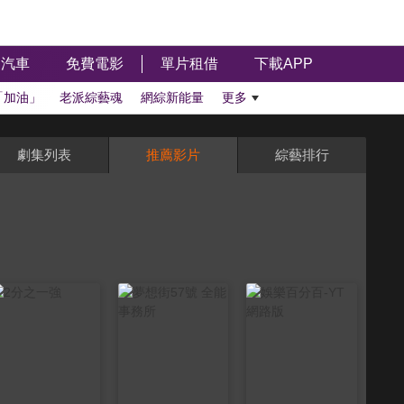
汽車
免費電影
單片租借
下載APP
「加油」
老派綜藝魂
網綜新能量
更多
劇集列表
推薦影片
綜藝排行