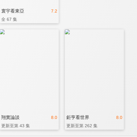
寰宇看東亞
7.2
全 67 集
翔實論談
鉅亨看世界
8.0
8.0
更新至第 43 集
更新至第 262 集