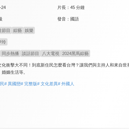
-24
片長：
45 分鐘
發音：
國語
級
性節目
綜藝
娛樂
伊玲
同步熱播
談話節目
八大電視
2024黑馬綜藝
文化衝擊大不同！到底新住民怎麼看台灣？讓我們與主持人和來自世
、婚姻生活等。
住民
# 異國戀
# 完整版
# 文化差異
# 外國人