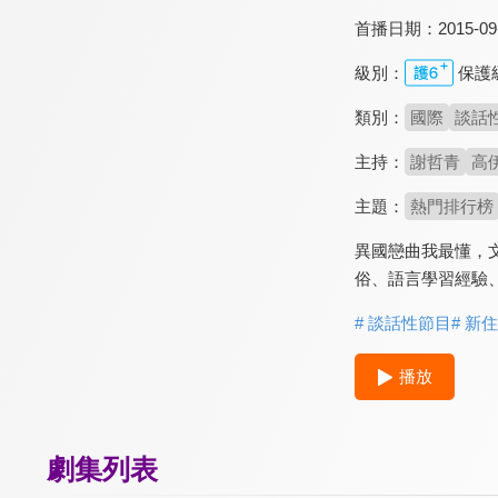
首播日期：
2015-09
級別：
保護
類別：
國際
談話
主持：
謝哲青
高
主題：
熱門排行榜
異國戀曲我最懂，
俗、語言學習經驗
# 談話性節目
# 新
播放
劇集列表