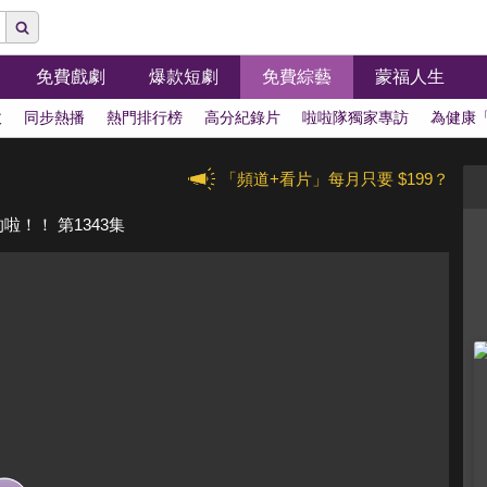
免費戲劇
爆款短劇
免費綜藝
蒙福人生
拔
同步熱播
熱門排行榜
高分紀錄片
啦啦隊獨家專訪
為健康
「頻道+看片」每月只要 $199？
！！ 第1343集