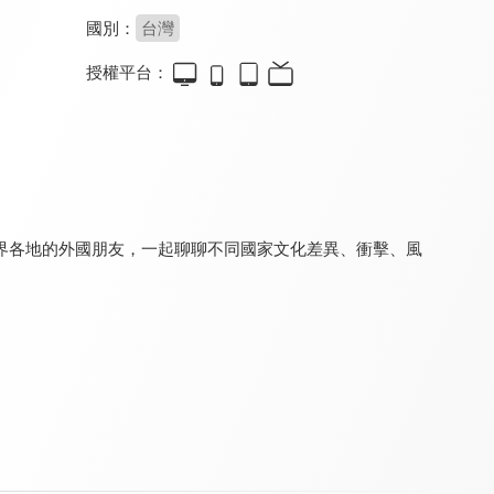
國別：
台灣
授權平台：
寰宇全視界
月曜巴士
虛擬貨幣新手村
8.0
8.2
8.0
更新至第 690 集
全 3 集
更新至第 8 集
界各地的外國朋友，一起聊聊不同國家文化差異、衝擊、風
翔實論談
鉅亨看世界
理財芳程式
8.0
8.0
8.0
更新至第 43 集
更新至第 262 集
更新至第 61 集