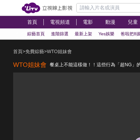
首頁
電視頻道
電影
動漫
兒童
綜藝首頁
進階篩選
最新上架
Yes娛樂
爸啦把8
首頁
>
免費綜藝
>
WTO姐妹會
WTO姐妹會
餐桌上不能這樣做！！這些行為「超NG」的啦