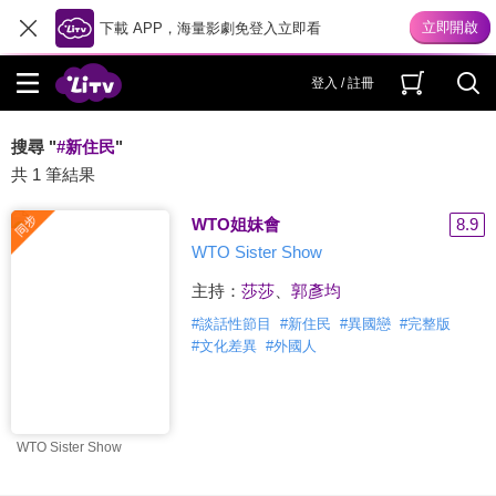
下載 APP，海量影劇免登入立即看
登入 / 註冊
搜尋 "
#新住民
"
共 1 筆結果
WTO姐妹會
8.9
WTO Sister Show
主持：
莎莎
、
郭彥均
#
談話性節目
#
新住民
#
異國戀
#
完整版
#
文化差異
#
外國人
WTO Sister Show