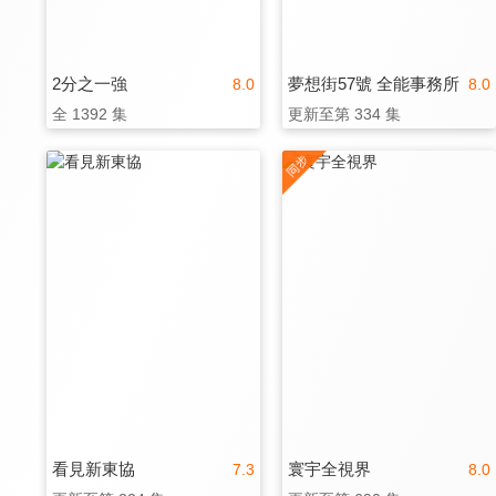
2分之一強
夢想街57號 全能事務所
8.0
8.0
全 1392 集
更新至第 334 集
看見新東協
寰宇全視界
7.3
8.0