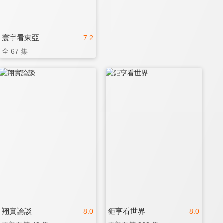
寰宇看東亞
7.2
全 67 集
翔實論談
鉅亨看世界
8.0
8.0