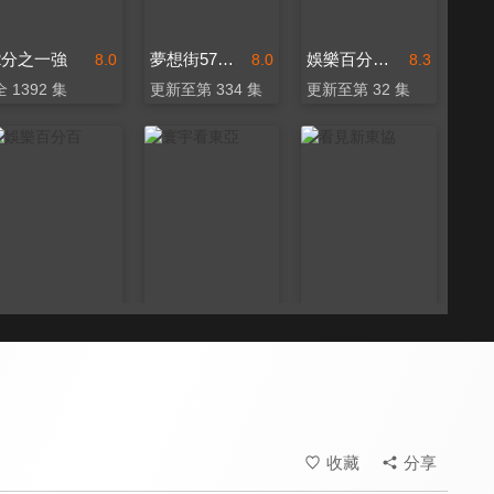
2分之一強
夢想街57號 全能事務所
娛樂百分百-YT網路版
8.0
8.0
8.3
全 1392 集
更新至第 334 集
更新至第 32 集
娛樂百分百
寰宇看東亞
看見新東協
8.3
7.2
7.3
更新至第 462 集
全 67 集
更新至第 224 集
收藏
分享