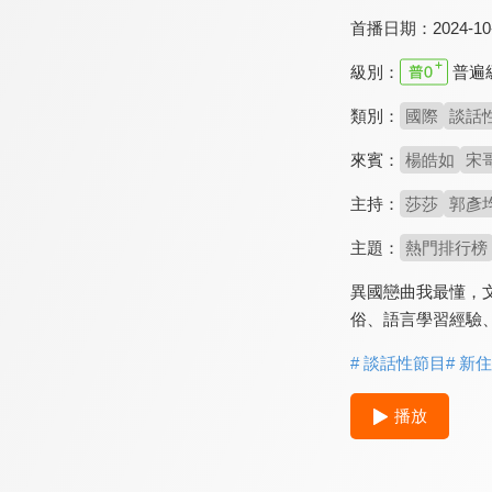
首播日期：
2024-10
級別：
普遍
類別：
國際
談話
來賓：
楊皓如
宋
主持：
莎莎
郭彥
主題：
熱門排行榜
異國戀曲我最懂，
俗、語言學習經驗
# 談話性節目
# 新
播放