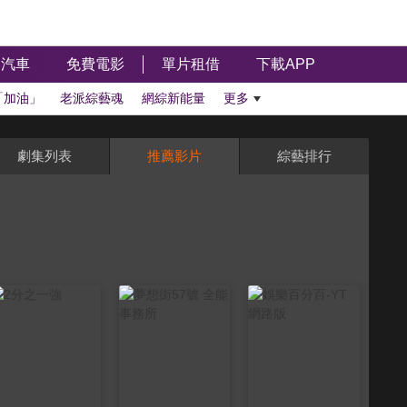
汽車
免費電影
單片租借
下載APP
「加油」
老派綜藝魂
網綜新能量
更多
劇集列表
推薦影片
綜藝排行