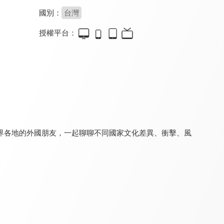
國別：
台灣
授權平台：
寰宇全視界
月曜巴士
虛擬貨幣新手村
8.0
8.2
8.0
更新至第 690 集
全 3 集
更新至第 8 集
界各地的外國朋友，一起聊聊不同國家文化差異、衝擊、風
翔實論談
鉅亨看世界
理財芳程式
8.0
8.0
8.0
更新至第 43 集
更新至第 262 集
更新至第 61 集