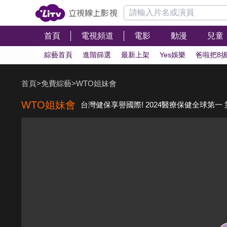
首頁
電視頻道
電影
動漫
兒童
綜藝首頁
進階篩選
最新上架
Yes娛樂
爸啦把8
首頁
>
免費綜藝
>
WTO姐妹會
WTO姐妹會
台灣健保享譽國際! 2024醫療保健全球第一 第