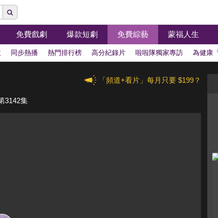
免費戲劇
爆款短劇
免費綜藝
蒙福人生
拔
同步熱播
熱門排行榜
高分紀錄片
啦啦隊獨家專訪
為健康
「頻道+看片」每月只要 $199？
3142集