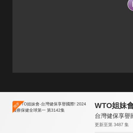
WTO姐妹
台灣健保享譽國際
更新至第 3487 集