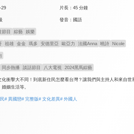
-29
片長：
45 分鐘
發音：
國語
級
性節目
綜藝
娛樂
哥
祖雄
金金
瑪多
安德里亞
歐亞力
法國Anna
曉詩
Nicole
均
同步熱播
談話節目
八大電視
2024黑馬綜藝
文化衝擊大不同！到底新住民怎麼看台灣？讓我們與主持人和來自世
、婚姻生活等。
住民
# 異國戀
# 完整版
# 文化差異
# 外國人