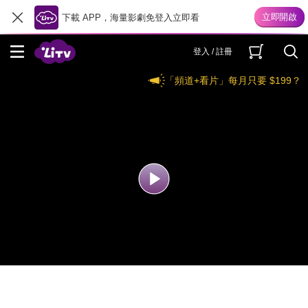
下載 APP，海量影劇免登入立即看
登入 / 註冊
「頻道+看片」每月只要 $199？