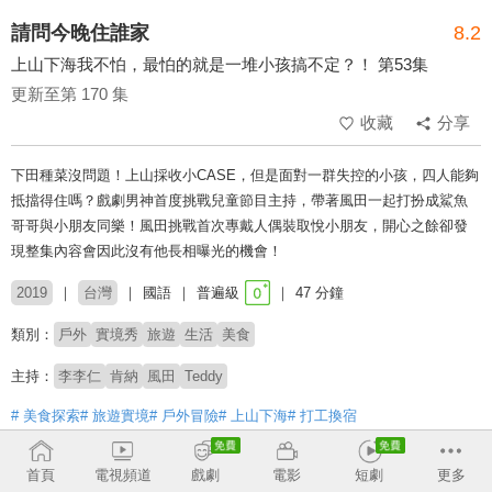
請問今晚住誰家
8.2
上山下海我不怕，最怕的就是一堆小孩搞不定？！ 第53集
更新至第 170 集
收藏
分享
下田種菜沒問題！上山採收小CASE，但是面對一群失控的小孩，四人能夠
抵擋得住嗎？戲劇男神首度挑戰兒童節目主持，帶著風田一起打扮成鯊魚
哥哥與小朋友同樂！風田挑戰首次專戴人偶裝取悅小朋友，開心之餘卻發
現整集內容會因此沒有他長相曝光的機會！
2019
台灣
國語
普遍級
47 分鐘
類別：
戶外
實境秀
旅遊
生活
美食
主持：
李李仁
肯納
風田
Teddy
# 美食探索
# 旅遊實境
# 戶外冒險
# 上山下海
# 打工換宿
收回
首頁
電視頻道
戲劇
電影
短劇
更多