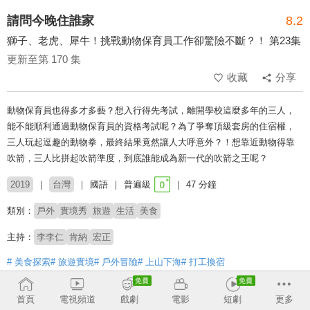
請問今晚住誰家
8.2
獅子、老虎、犀牛！挑戰動物保育員工作卻驚險不斷？！ 第23集
更新至第 170 集
收藏
分享
動物保育員也得多才多藝？想入行得先考試，離開學校這麼多年的三人，
能不能順利通過動物保育員的資格考試呢？為了爭奪頂級套房的住宿權，
三人玩起逗趣的動物拳，最終結果竟然讓人大呼意外？！想靠近動物得靠
吹箭，三人比拼起吹箭準度，到底誰能成為新一代的吹箭之王呢？
2019
台灣
國語
普遍級
47 分鐘
類別：
戶外
實境秀
旅遊
生活
美食
主持：
李李仁
肯納
宏正
# 美食探索
# 旅遊實境
# 戶外冒險
# 上山下海
# 打工換宿
收回
首頁
電視頻道
戲劇
電影
短劇
更多