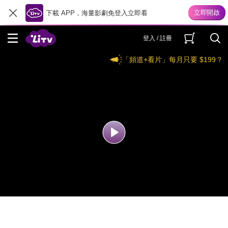
下載 APP，海量影劇免登入立即看
登入 / 註冊
「頻道+看片」每月只要 $199？