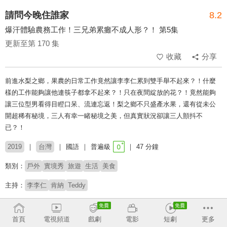
請問今晚住誰家
8.2
爆汗體驗農務工作！三兄弟累癱不成人形？！ 第5集
更新至第 170 集
收藏
分享
前進水梨之鄉，果農的日常工作竟然讓李李仁累到雙手舉不起來？！什麼
樣的工作能夠讓他連筷子都拿不起來？！只在夜間綻放的花？！竟然能夠
讓三位型男看得目瞪口呆、流連忘返！梨之鄉不只盛產水果，還有從未公
開超稀有秘境，三人有幸一睹秘境之美，但真實狀況卻讓三人顫抖不
已？！
2019
台灣
國語
普遍級
47 分鐘
類別：
戶外
實境秀
旅遊
生活
美食
主持：
李李仁
肯納
Teddy
# 美食探索
# 旅遊實境
# 戶外冒險
# 上山下海
# 打工換宿
首頁
電視頻道
戲劇
電影
短劇
更多
收回