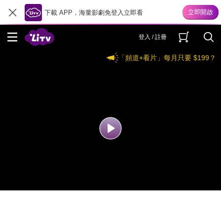
下載 APP，海量影劇免登入立即看
登入 / 註冊
「頻道+看片」每月只要 $199？