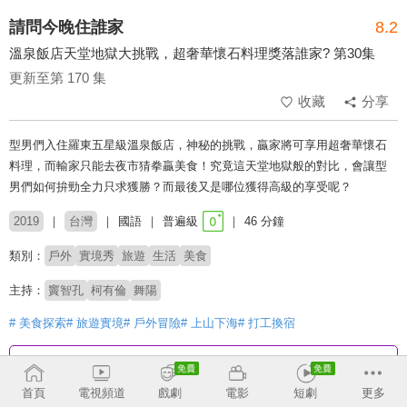
請問今晚住誰家
8.2
溫泉飯店天堂地獄大挑戰，超奢華懷石料理獎落誰家? 第30集
更新至第 170 集
收藏
分享
型男們入住羅東五星級溫泉飯店，神秘的挑戰，贏家將可享用超奢華懷石
料理，而輸家只能去夜市猜拳贏美食！究竟這天堂地獄般的對比，會讓型
男們如何拚勁全力只求獲勝？而最後又是哪位獲得高級的享受呢？
2019
台灣
國語
普遍級
46 分鐘
類別：
戶外
實境秀
旅遊
生活
美食
主持：
竇智孔
柯有倫
舞陽
# 美食探索
# 旅遊實境
# 戶外冒險
# 上山下海
# 打工換宿
收回
首頁
電視頻道
戲劇
電影
短劇
更多