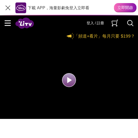
下載 APP，海量影劇免登入立即看
登入 / 註冊
「頻道+看片」每月只要 $199？