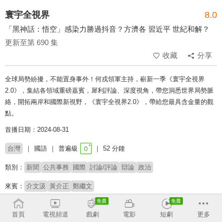
寰宇全視界
8.0
「黑神話：悟空」感染力勝過抖音？方濟各 習近平 世紀和解？
更新至第 690 集
收藏
分享
全球局勢紛擾，不能置身事外！何戎領軍主持，嶄新一季《寰宇全視界
2.0》，集結各領域重磅嘉賓，犀利評論、深度視角，帶您洞悉世界局勢脈
絡，開拓兩岸和國際新視野，《寰宇全視界2.0》，帶給您最具含金量的觀
點。
首播日期：2024-08-31
台灣
國語
普遍級
52 分鐘
類別：
新聞
公共事務
國際
討論/評論
辯論
政治
來賓：
介文汲
黃介正
鄭繼文
主持：
何戎
首頁
電視頻道
戲劇
電影
短劇
更多