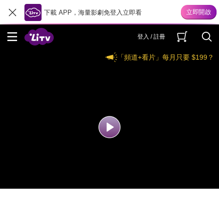
下載 APP，海量影劇免登入立即看
登入 / 註冊
「頻道+看片」每月只要 $199？