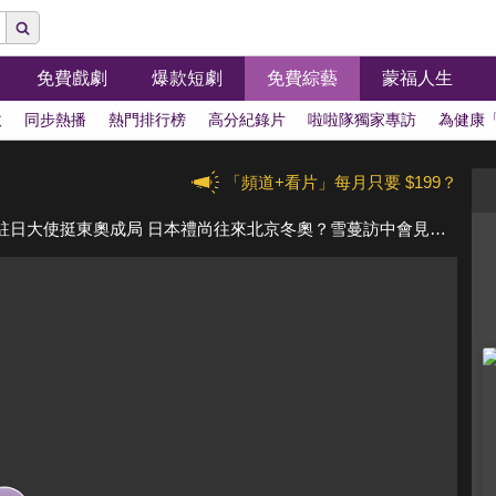
免費戲劇
爆款短劇
免費綜藝
蒙福人生
拔
同步熱播
熱門排行榜
高分紀錄片
啦啦隊獨家專訪
為健康
「頻道+看片」每月只要 $199？
東奧開幕正面迎向挑戰 菅義偉賭命涉險護東奧 中駐日大使挺東奧成局 日本禮尚往來北京冬奧？雪蔓訪中會見謝鋒王毅 塔利班邊打邊談奪主權 中俄土伊朗共管阿富汗？