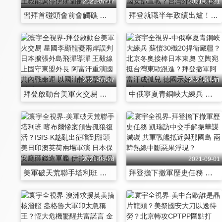
2021-07-17
2021-07-21
習拜首碰頭會前會觸礁 樂玉成拒見透玄機？殲10助國展空優？北京武裝巴國困莫迪？新塔利班建國驅美軍 王毅能調停伊斯蘭衝突？G7基建搶一帶一路生意？
拜登就職半年政績出爐！美中政治鬥爭互掀底牌 踏反分裂國家法紅線？微軟遭駭點燃網路報復 華府向中國國安部宣戰？台灣外館插旗波羅的海 立陶宛加入美中俄博奕？
2021-08-07
2021-08-11
拜登啟動台美軍火交易 星國李顯龍憂兩岸誤判 日本擴張外島飛彈導彈 王毅線上固守東盟外長 阿富汗重演國共內戰命運 以國油輪襲擊案真兇浮現？
中俄寧夏青銅峽大練兵 蘇愷30殲20捍衛藏疆？北京冬奧接棒日本東奧 立陶宛挺台灣東歐跟進？拜登撤軍阿富汗成孤兒 德國示好塔利班防堵俄中？
2021-08-28
2021-09-01
美軍破天荒聯手塔利班 喀布爾慘案預告孤狼復活？ISIS-K趁亂出征嚐到甜頭 美日印澳英荷兩場軍演 日本保安廳砸錢造軍艦 伊拉克作東促周邊和解
拜登擔下撤軍歷史任務 凱瑞訪中交手解振華謀減碳 共軍戰艦抵近與那國島 兩韓熱線中斷惡果浮現？