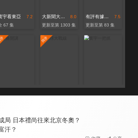
寰宇看東亞
大新聞大爆卦
有評有據看台灣
7.2
8.0
7.5
全 67 集
更新至第 1303 集
更新至第 83 集
頭條開講
環球大戰線
寰宇一把抓
8.0
8.0
8.1
更新至第 1496 集
更新至第 684 集
更新至第 208 集
成局 日本禮尚往來北京冬奧？
富汗？