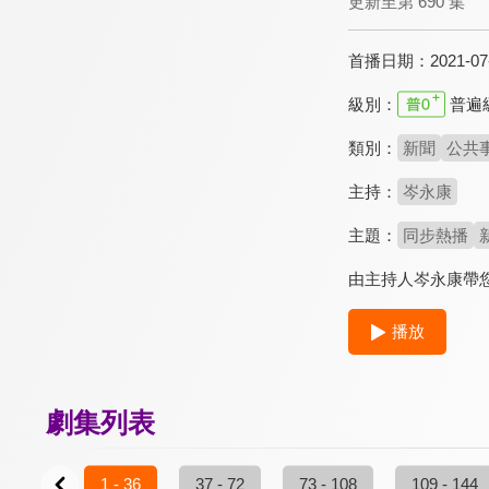
更新至第 690 集
首播日期：
2021-07
級別：
普遍
類別：
新聞
公共
主持：
岑永康
主題：
同步熱播
由主持人岑永康帶
播放
劇集列表
1 - 36
37 - 72
73 - 108
109 - 144