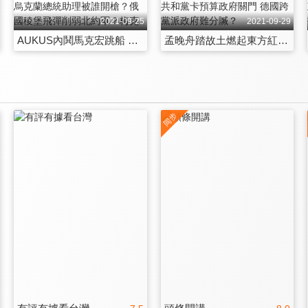
2021-09-25
2021-09-29
AUKUS內鬨馬克宏跳船 亞洲北約成軍準備硬碰硬？孟晚舟獲釋北京放間諜 烏克蘭總統助理被誰開槍？俄國稜堡飛彈削弱北約軍？梅克爾接班人難扛大旗 台灣釋迦蓮霧遭擋門外
孟晚舟踏故土燃起東方紅 習近平開啟二十大新局？小康白皮書解限電之危？共和黨卡預算政府關門 德國跨黨派政府難分贓？