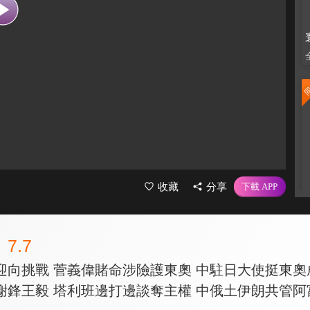
收藏
分享
7.7
迎向挑戰 菅義偉賭命涉險護東奧 中駐日大使挺東奧
謝鋒王毅 塔利班邊打邊談奪主權 中俄土伊朗共管阿