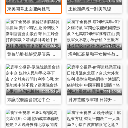
2021-07-24
2021-07-28
東奧開幕正面迎向挑戰 菅義偉賭命涉險護東奧 中駐日大使挺東奧成局 日本禮尚往來北京冬奧？雪蔓訪中會見謝鋒王毅 塔利班邊打邊談奪主權 中俄土伊朗共管阿富汗？
王毅謝鋒統一對美戰線 秦剛駐美辦成習拜會面？暴雨侵擾鋼價糧價 青年拯救內需消費？陸生接種疫苗露曙光 台灣最新民意表態統獨？習思想啟動二十大改造 社會主義排除萬難？
2021-08-14
2021-08-18
葉倫訪劉鶴解貿易僵局 美中和氣生財降關稅？秦剛雪蔓會面談台灣 民主峰會打倒獨裁？靖國參拜考驗中日友好 澳洲誓言拿下解放軍？美韓軍演英國助威 金正恩射導彈以牙還牙？
塔利班高舉和平女權特赦 軍閥恐攻能救國際形象？七萬塔利班軍隊奪江山 美規軍火不敵小米步槍？王毅布林肯密談阿富汗 布局伊斯蘭得防東伊運？阿富汗內戰成兩岸借鏡
2021-09-04
2021-09-08
眾議院聽證會鎖定中企 媒體人民聯手公審下市？全球央行開打利率心戰 太陽能美中談不攏？歐洲議會熱心兩岸 立陶宛擁抱一中？基民盟綠黨支持度下行 德國聯合政府缺真領導？
射彈造艦添軍糧 日韓升溫東北亞？台式大外宣失利 美對台戰略調整？澳洲忍痛拚脫中 中國喜圈非洲礦？塔利班粉墨建政 拜登撤軍遭究責？