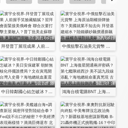
2021-06-19
2021-06-23
拜登普丁展現成果 人前握手笑臉藏貓膩？習拜會面緊接美俄峰會 聯合次要打擊主要敵人？普丁批美走蘇聯路 東盟關門禦敵？中共黨慶前夕美日練兵 雷根號護航日艦衝台海？
中俄狙擊石油美元貨幣 上海原油期權掛牌搶市？美國就業不知去向 拜登基建縮水？陸鐵礦砂飆價通膨飆升 碳權市場對抗美歐？人民日報力拱鴻蒙出征 蘇州三代晶片開疆闢土？
2021-07-10
2021-07-14
中日韓鄰國心結怎破冰？美日安保建軍 朝鮮無核化停擺誰攪局？文在寅甩開台灣入史冊？海地總統血案震驚中南美 AIT新人兩岸肯不肯定？習領導百國政黨高峰會抗拜登多邊
鴻海台積電購BNT 上海復星開通兩岸密碼？第七艦隊繞西沙 美不認九段線添亂？海地總統命案真兇現 古巴人民上街拉倒共產？梅克爾訪拜登改革歐盟 東歐三海倡議防堵中俄？