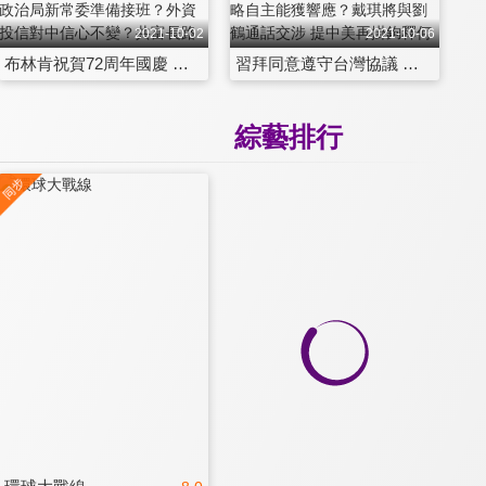
2021-10-02
2021-10-06
布林肯祝賀72周年國慶 美中軍事熱線不能見光？十一國慶點亮十四五大局 政治局新常委準備接班？外資投信對中信心不變？共富長路青年躺平內卷？習近平賀電預告新方針？
習拜同意遵守台灣協議 共機頻擾台給美國看？六國軍艦集結南海造勢 法促戰略自主能獲響應？戴琪將與劉鶴通話交涉 提中美再掛鉤釋何訊號？中國攜手塔利班挖礦？
綜藝排行