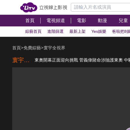
首頁
電視頻道
電影
動漫
兒童
綜藝首頁
進階篩選
最新上架
Yes娛樂
爸啦把8
首頁
>
免費綜藝
>
寰宇全視界
寰宇全視界