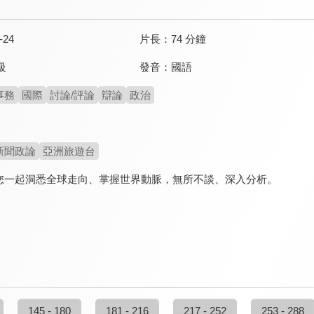
-24
片長：
74 分鐘
發音：
國語
級
事務
國際
討論/評論
辯論
政治
新聞政論
亞洲旅遊台
您一起洞悉全球走向、掌握世界動脈，無所不談、深入分析。
145 - 180
181 - 216
217 - 252
253 - 288