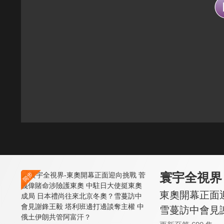
寰宇全視界
東奧開幕正面
雪蔓訪中會見