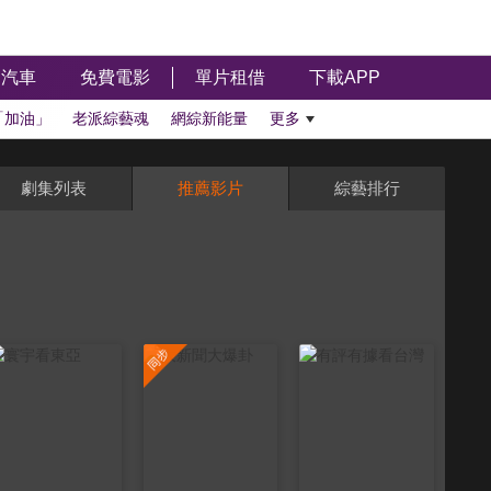
汽車
免費電影
單片租借
下載APP
「加油」
老派綜藝魂
網綜新能量
更多
劇集列表
推薦影片
綜藝排行