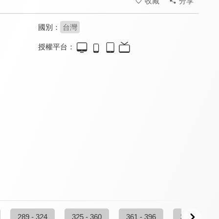
收藏
分享
國別：
台灣
授權平台：
夢想街57號 全能事務所
看見新東協
台灣向前行
8.0
7.3
8.2
更新至第 334 集
更新至第 224 集
更新至第 267 集
台灣最前線
新聞觀測站
鉅亨BreakingNews
8.2
8.3
8.4
更新至第 333 集
更新至第 53 集
更新至第 11 集
289 - 324
325 - 360
361 - 396
397 - 432