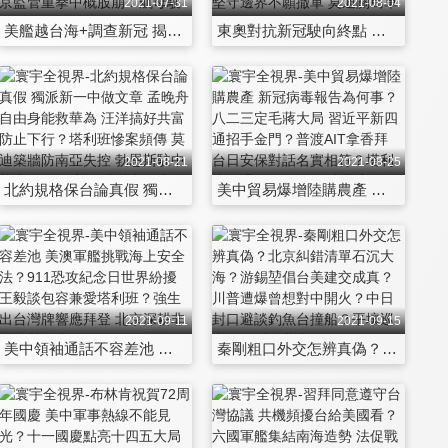
2021-07-31
2021-08-04
美艦越台海+調查新冠 揭密拜登對陸組合拳？Fed說不出口的秘密？中美經濟表現兩樣情？滴滴罰傳退市 北京監管重拳中概股崩！航母駛南海彰顯影響力 英國遏制中國沒本事？
東奧對抗新冠駛向終點 中美奪牌沒忘政治角力？新疆核基地密謀新戰略 B-21轟炸機正式挑戰殲-16？中印堅守邊界不願撤軍 莫迪關島軍演轉攻南海？
2021-08-21
2021-08-25
北約規格保台論真假 獨派新一中做文章 孟晚舟自由身能救華為 汪洋搞好共富防止下行？塔利班慘案頻傳 莫迪築牆防南亞失控 勃恩斯駐中華府終點頭 普丁武嚇立陶宛送大禮？
美中貿易爆增陸購農產 新冠病毒報告為何事？八二三定毛蔣大局 習近平新四通招手金門？普渡AIT拿香拜 台日安保對話名實相符？塔利班逼退聯軍急稱王 十萬官兵治理阿富汗？
2021-09-11
2021-09-15
美中領袖通話不容差池 美澳軍艦挑戰海上安全法？911恐攻紀念日世界紛擾 王毅談包容兼愛塔利班？強生出台灣牌響應拜登 北京深耕非洲毀譽參半
秦剛粗口外交怎辨真偽？北京糾錯清單石沉大海？游錫堃倡台美建交成真？川普遭爆曾想對中開火？中日封口避談釣魚台撞船？平壤巡弋飛彈叫醒北京？