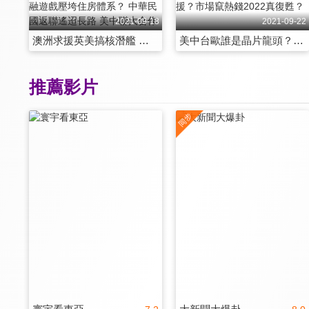
2021-09-18
2021-09-22
澳洲求援英美搞核潛艦 盎格魯大軍印太急稱王？恆大危機驚醒共富諾言 金融遊戲壓垮住房體系？ 中華民國返聯遙迢長路 美中聯大合作救敏昂萊？
美中台歐誰是晶片龍頭？美祭國安大刀以逸待勞？北京轉攻CPTPP圍點打援？市場竄熱錢2022真復甦？
推薦影片