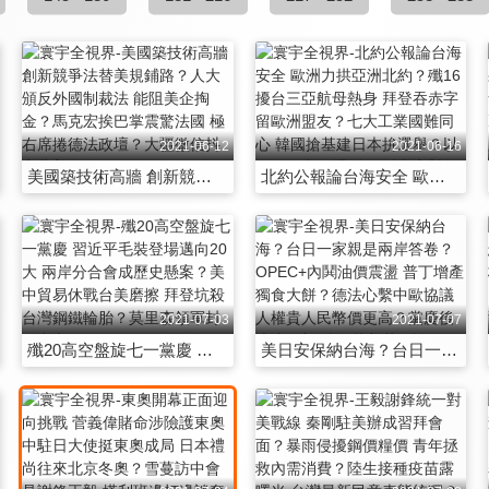
2021-06-12
2021-06-16
美國築技術高牆 創新競爭法替美規鋪路？人大頒反外國制裁法 能阻美企掏金？馬克宏挨巴掌震驚法國 極右席捲德法政壇？大疆微信抖音北美復活 FBI後門APP監控全球？
北約公報論台海安全 歐洲力拱亞洲北約？殲16擾台三亞航母熱身 拜登吞赤字留歐洲盟友？七大工業國難同心 韓國搶基建日本拚選舉？以色列八黨結盟 強硬派當家對外使拳頭？
2021-07-03
2021-07-07
殲20高空盤旋七一黨慶 習近平毛裝登場邁向20大 兩岸分合會成歷史懸案？美中貿易休戰台美磨擦 拜登坑殺台灣鋼鐵輪胎？莫里森領軍封鎖麻六甲
美日安保納台海？台日一家親是兩岸答卷？OPEC+內鬨油價震盪 普丁增產獨食大餅？德法心繫中歐協議 人權貴人民幣價更高？黨慶後滴滴下架 陸企赴美惹到誰？