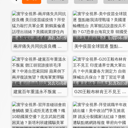
2021-06-05
2021-06-09
兩岸痛失共同抗疫良機 美日疫苗緩疫情？拜登猛力敲打共軍企業 劉鶴葉倫通話理出頭緒？美國就業撐住內需 各國緊盯圍堵通膨？華為衝破封鎖鴻蒙開花 軟體藍海翻轉蘋果安卓？
美中疫苗全球競逐 盤點敵我清理戰場？美國運輸機抵台 共軍狠話說盡按兵不動？G7恐拿台海寫文章 韓國受寵北京華府起疑？東奧一息尚存起死回生 各黨緊盯眾院改選？
2021-06-26
2021-06-30
建黨百年重溫永不叛黨 鄧江胡習誰接班毛澤東？中港台思索回歸 蘋果倒下兩岸復談無望？俄海軍實彈驅英艦 航行自由對抗海洋主權？美制裁太陽能企業 綠能成新獵物？
G20王毅布林肯王不見王 印度邊界廿萬大軍出兵？中共黨慶各方測定力 自衛隊喊出兵保台？普丁習近平通話 東京都改選日共大增？拜登轟炸伊朗民兵 核協議破局流第一滴血？