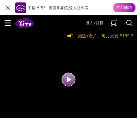
下載 APP，海量影劇免登入立即看
登入 / 註冊
「頻道+看片」每月只要 $199？