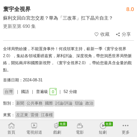
寰宇全視界
8.0
蘇利文回白宮怎交差？華為「三改革」扛下晶片自主？
更新至第 690 集
收藏
分享
全球局勢紛擾，不能置身事外！何戎領軍主持，嶄新一季《寰宇全視界
2.0》，集結各領域重磅嘉賓，犀利評論、深度視角，帶您洞悉世界局勢脈
絡，開拓兩岸和國際新視野，《寰宇全視界2.0》，帶給您最具含金量的觀
點。
首播日期：2024-08-31
台灣
國語
普遍級
52 分鐘
類別：
新聞
公共事務
國際
討論/評論
辯論
政治
來賓：
左正東
雷倩
江泰槿
主持：
何戎
首頁
電視頻道
戲劇
電影
短劇
更多