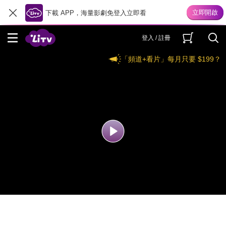
下載 APP，海量影劇免登入立即看
登入 / 註冊
「頻道+看片」每月只要 $199？