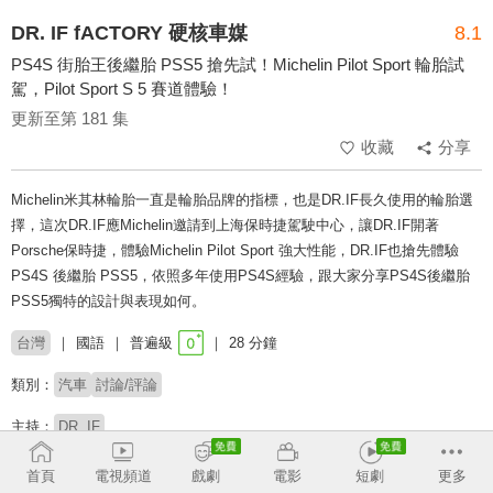
DR. IF fACTORY 硬核車媒
8.1
PS4S 街胎王後繼胎 PSS5 搶先試！Michelin Pilot Sport 輪胎試
駕，Pilot Sport S 5 賽道體驗！
更新至第 181 集
收藏
分享
Michelin米其林輪胎一直是輪胎品牌的指標，也是DR.IF長久使用的輪胎選
擇，這次DR.IF應Michelin邀請到上海保時捷駕駛中心，讓DR.IF開著
Porsche保時捷，體驗Michelin Pilot Sport 強大性能，DR.IF也搶先體驗
PS4S 後繼胎 PSS5，依照多年使用PS4S經驗，跟大家分享PS4S後繼胎
PSS5獨特的設計與表現如何。
台灣
國語
普遍級
28 分鐘
類別：
汽車
討論/評論
主持：
DR. IF
首頁
電視頻道
戲劇
電影
短劇
更多
收回