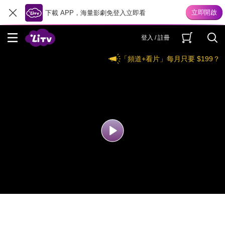
下載 APP，海量影劇免登入立即看
登入 / 註冊
「頻道+看片」每月只要 $199？