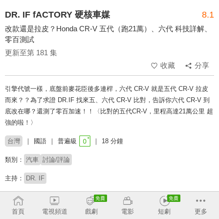
DR. IF fACTORY 硬核車媒
8.1
改款還是拉皮？Honda CR-V 五代（跑21萬）、六代 科技詳解、
零百測試
更新至第 181 集
收藏
分享
引擎代號一樣，底盤前麥花臣後多連桿，六代 CR-V 就是五代 CR-V 拉皮
而來？？為了求證 DR.IF 找來五、六代 CR-V 比對，告訴你六代 CR-V 到
底改在哪？還測了零百加速！！〈比對的五代CR-V，里程高達21萬公里 超
強的啦！〉
台灣
國語
普遍級
18 分鐘
類別：
汽車
討論/評論
主持：
DR. IF
收回
首頁
電視頻道
戲劇
電影
短劇
更多