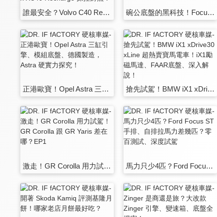
誰最安全？Volvo C40 Recharge x Tesla Model Y，電池/底盤/車體 深度比較！C40 x XC40 Recharge 操控對照！
碗公底盤的黑科技！Focus ST Wagon 2.3T引擎、Wagon底盤，科技解說！
正港歐寶！Opel Astra 三缸引擎、模組底盤、德國製造，Astra 硬實力探究！
搶先試駕！BMW iX1 xDrive30 xLine 超熱賣寶馬電車！iX1勵磁馬達、FAAR底盤、深入解說！
激走！GR Corolla 用力試駕！GR Corolla 跟 GR Yaris 差在哪？EP1
馬力只少4匹？Ford Focus ST 手排、自排拉馬力差幾匹？零百測試、深度試駕