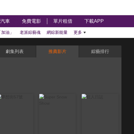
汽車
免費電影
單片租借
下載APP
「加油」
老派綜藝魂
網綜新能量
更多
劇集列表
推薦影片
綜藝排行