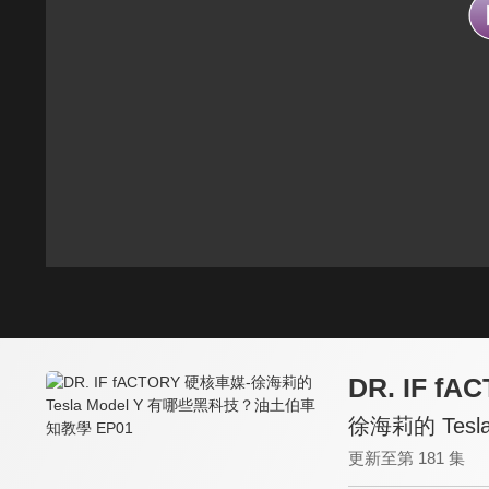
DR. IF f
徐海莉的 Tes
更新至第 181 集