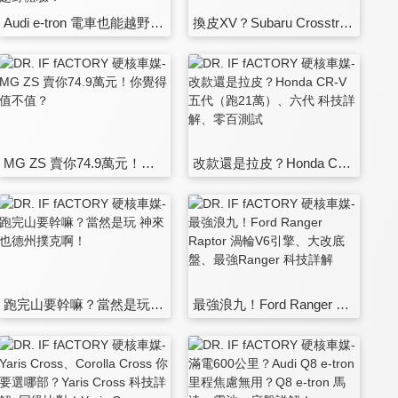
Audi e-tron 電車也能越野？Quattro四驅、e-tron電子AWD解說！Audi Driving Experience 越野體驗！
換皮XV？Subaru Crosstrek 引擎底盤、動力操控，Crosstrek、XV完全比對！
MG ZS 賣你74.9萬元！你覺得值不值？
改款還是拉皮？Honda CR-V 五代（跑21萬）、六代 科技詳解、零百測試
跑完山要幹嘛？當然是玩 神來也德州撲克啊！
最強浪九！Ford Ranger Raptor 渦輪V6引擎、大改底盤、最強Ranger 科技詳解