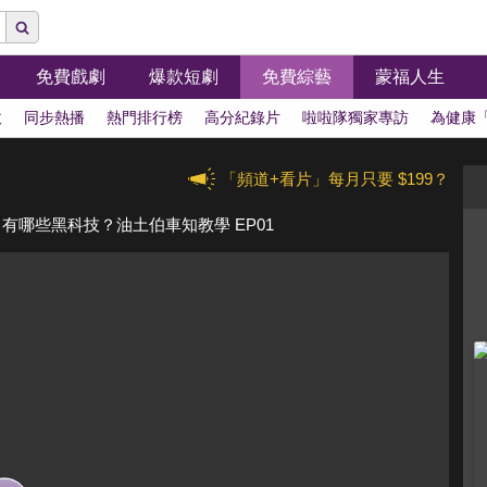
免費戲劇
爆款短劇
免費綜藝
蒙福人生
拔
同步熱播
熱門排行榜
高分紀錄片
啦啦隊獨家專訪
為健康
「頻道+看片」每月只要 $199？
el Y 有哪些黑科技？油土伯車知教學 EP01