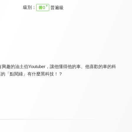
級別：
普遍級
夢想街57號 預約你的夢想
CARLINK鏈車網
Auto-Online 汽車線上情報誌
8.4
7.9
8.0
更新至第 1660 集
更新至第 107 集
更新至第 233 集
興趣的油土伯Youtuber，讓他懂得他的車、他喜歡的車的科
韭菜的「點閱綠」有什麼黑科技！？
玩車大麥克
大新聞大爆卦
夢想街57號 全能事務所
7.8
8.0
8.0
更新至第 96 集
更新至第 1302 集
更新至第 334 集