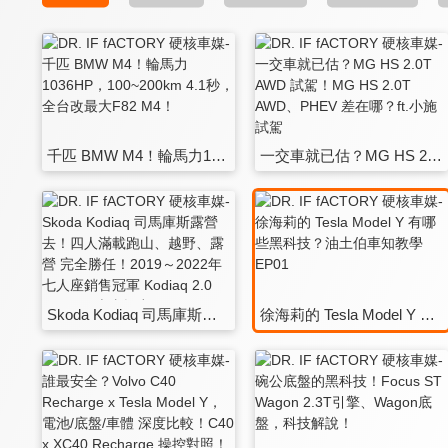
千匹 BMW M4！輪馬力1036HP，100~200km 4.1秒，全台改最大F82 M4！
一交車就已估？MG HS 2.0T AWD 試駕！MG HS 2.0T AWD、PHEV 差在哪？ft.小施試駕
Skoda Kodiaq 司馬庫斯露營去！四人滿載跑山、越野、露營 完全勝任！2019～2022年七人座銷售冠軍 Kodiaq 2.0 TSI 4x4 本事探究！
徐海莉的 Tesla Model Y 有哪些黑科技？油土伯車知教學 EP01