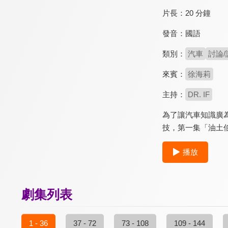
片長：
20 分鐘
發音：
國語
類別：
汽車
討論/
來賓：
徐海莉
主持：
DR. IF
為了讓汽車知識廣為
技，第一集「油土伯
播放
劇集列表
1 - 36
37 - 72
73 - 108
109 - 144