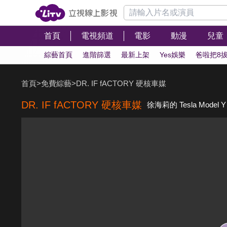
首頁
電視頻道
電影
動漫
兒童
綜藝首頁
進階篩選
最新上架
Yes娛樂
爸啦把8
首頁
>
免費綜藝
>
DR. IF fACTORY 硬核車媒
DR. IF fACTORY 硬核車媒
徐海莉的 Tesla Mod