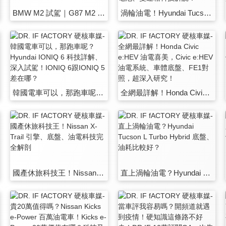
BMW M2 試駕｜G87 M2 引擎、底盤、操駕解說！六缸專家的最強M2！
渦輪油電！Hyundai Tucson L Turbo Hybrid 科技深解！Tucson L Turbo Hybrid 馬達、電池、變速箱科技解說！
韓國電車可以，那跑車呢？Hyundai IONIQ 6 科技詳解、深入試駕！IONIQ 6跟IONIQ 5差在哪？
全網最詳解！Honda Civic e:HEV 油電喜美，Civic e:HEV油電系統、車體底盤、FE1對照，超深入研究！
國產休旅科技王！Nissan X-Trail 引擎、底盤、油電科技完全解剖
直上渦輪油電？Hyundai Tucson L Turbo Hybrid 底盤、油耗比較好？