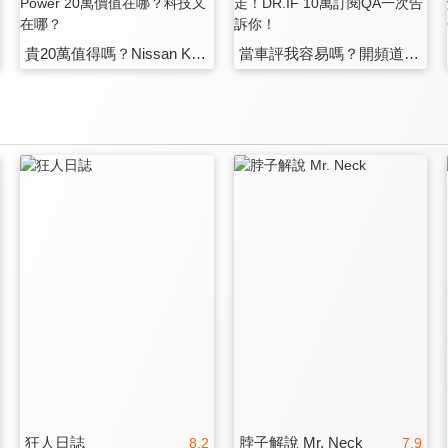
貴20萬值得嗎？Nissan Kicks e-Power 百萬油電車！Kicks e-Power 20萬價值在哪？科技又在哪？
當車評我容易嗎？開頻道就遇到疫情！硬知識這條路不好走！DR.IF 10萬訂閱QA一次告訴你！
狂人日誌
脖子解說 Mr. Neck
8.2
7.9