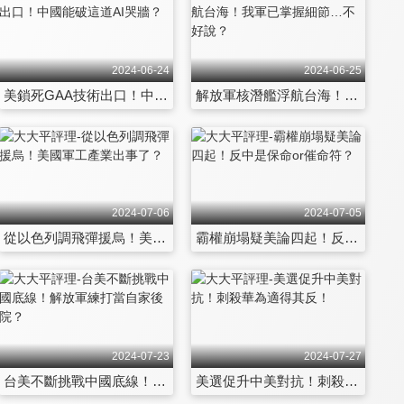
2024-06-24
2024-06-25
美鎖死GAA技術出口！中國能破這道AI哭牆？
解放軍核潛艦浮航台海！我軍已掌握細節…不好說？
2024-07-06
2024-07-05
從以色列調飛彈援烏！美國軍工產業出事了？
霸權崩塌疑美論四起！反中是保命or催命符？
2024-07-23
2024-07-27
台美不斷挑戰中國底線！解放軍練打當自家後院？
美選促升中美對抗！刺殺華為適得其反！