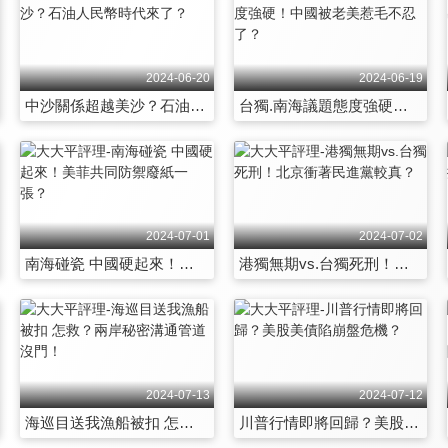
2024-06-20
2024-06-19
中沙關係超越美沙？石油人民幣時代來了？
台獨.南海議題態度強硬！中國被老美惹毛不忍了？
2024-07-01
2024-07-02
南海碰瓷 中國硬起來！美菲共同防禦廢紙一張？
港獨無期vs.台獨死刑！北京衝著民進黨較真？
2024-07-13
2024-07-12
海巡目送我漁船被扣 怎救？兩岸秘密溝通管道 沒門！
川普行情即將回歸？美股美債陷崩盤危機？