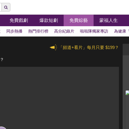
免費戲劇
爆款短劇
免費綜藝
蒙福人生
拔
同步熱播
熱門排行榜
高分紀錄片
啦啦隊獨家專訪
為健康
「頻道+看片」每月只要 $199？
福？