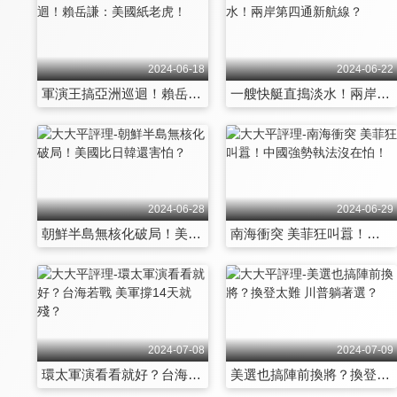
2024-06-18
2024-06-22
軍演王搞亞洲巡迴！賴岳謙：美國紙老虎！
一艘快艇直搗淡水！兩岸第四通新航線？
2024-06-28
2024-06-29
朝鮮半島無核化破局！美國比日韓還害怕？
南海衝突 美菲狂叫囂！中國強勢執法沒在怕！
2024-07-08
2024-07-09
環太軍演看看就好？台海若戰 美軍撐14天就殘？
美選也搞陣前換將？換登太難 川普躺著選？