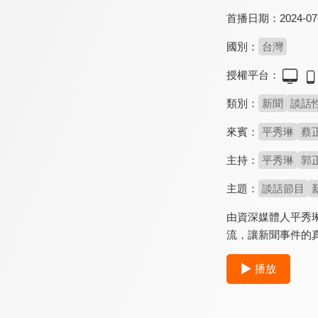
首播日期：
2024-07
國別：
台灣
授權平台：
類別：
新聞
談話
來賓：
平秀琳
蔡
主持：
平秀琳
郭
主題：
談話節目
由資深媒體人平秀
流，讓新聞事件的
播放