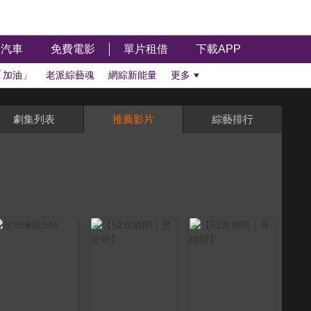
汽車
免費電影
單片租借
下載APP
「加油」
老派綜藝魂
網綜新能量
更多
劇集列表
推薦影片
綜藝排行