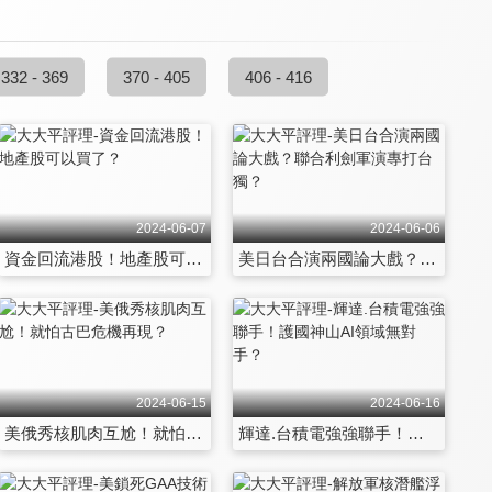
332 - 369
370 - 405
406 - 416
2024-06-07
2024-06-06
資金回流港股！地產股可以買了？
美日台合演兩國論大戲？聯合利劍軍演專打台獨？
2024-06-15
2024-06-16
美俄秀核肌肉互尬！就怕古巴危機再現？
輝達.台積電強強聯手！護國神山AI領域無對手？