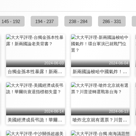
145 - 192
194 - 237
238 - 284
286 - 331
2024-06-03
2024-06-04
台獨金孫本性暴露！新兩國論老美背書？
新兩國論梭哈中國氣炸！環台軍演已就戰鬥位置？
2024-06-14
2024-06-13
美國經濟成長弔詭！華爾街衰退指標都失靈？
嗆炸北京就有選票？川普逆轉選戰靠台海？