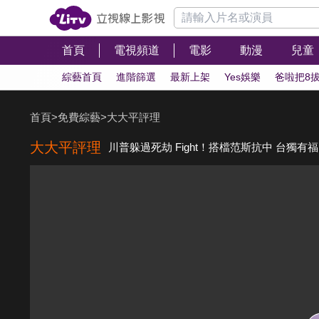
首頁
電視頻道
電影
動漫
兒童
綜藝首頁
進階篩選
最新上架
Yes娛樂
爸啦把8
首頁
>
免費綜藝
>
大大平評理
大大平評理
川普躲過死劫 Fight！搭檔范斯抗中 台獨有