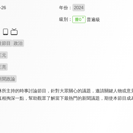
-26
年份：
2024
級別：
普遍級
性節目
政治
正元
正亮
新聞政論
琳所主持的時事討論節目，針對大眾關心的議題，邀請關鍵人物或意
真相掏深一點，幫助觀眾了解當下最熱門的新聞議題，期使本節目成