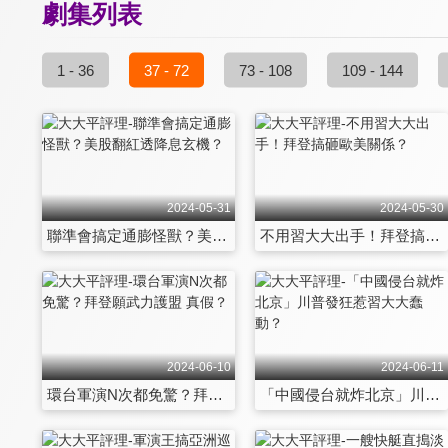
劇集列表
1 - 36
37 - 72
73 - 108
109 - 144
2024-05-31
2024-05-30
聯準會搞定通膨怪獸？美股翻紅透降息玄機？
不用習大大出手！拜登搞砸歐美關係？
2024-06-10
2024-06-11
環台軍演N次都免驚？拜登願武力護盟 真假？
「中國侵台就炸北京」川普發狂惹習大大蠢動？