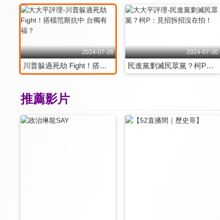
2024-07-26
2024-07-30
川普躲過死劫 Fight！搭檔范斯抗中 台獨有福？
民進黨剿滅民眾黨？柯P：見招拆招沒在怕！
推薦影片