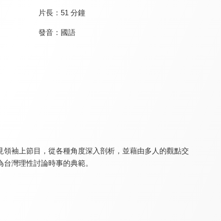
片長：
51 分鐘
發音：
國語
鉅亨BreakingNews
娛樂百分百
頭條開講
8.4
8.3
8.0
更新至第 11 集
更新至第 462 集
更新至第 1494 集
見領袖上節目，從各種角度深入剖析，並藉由多人的觀點交
為台灣理性討論時事的典範。
環球大戰線
台灣向前行
台灣最前線
8.0
8.2
8.2
更新至第 682 集
更新至第 265 集
更新至第 331 集