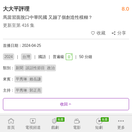
大大平評理
8.0
馬當習面脫口中華民國 又蹦了個創造性模糊？
更新至第 416 集
收藏
分享
首播日期：2024-04-25
2024
台灣
國語
普遍級
50 分鐘
類別：
新聞
談話性節目
政治
來賓：
平秀琳
賴岳謙
主持：
平秀琳
郭正亮
收回
劇集列表
反序
收合
首頁
電視頻道
戲劇
電影
短劇
更多