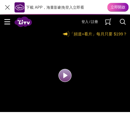
下載 APP，海量影劇免登入立即看
登入 / 註冊
「頻道+看片」每月只要 $199？