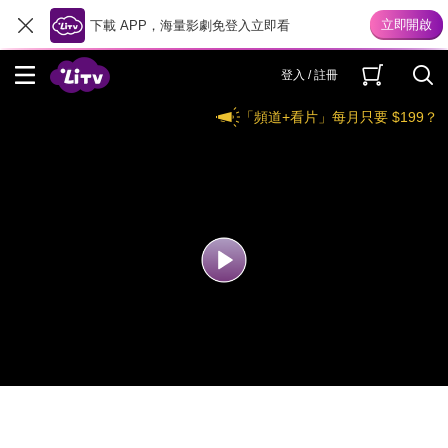
下載 APP，海量影劇免登入立即看
登入 / 註冊
「頻道+看片」每月只要 $199？