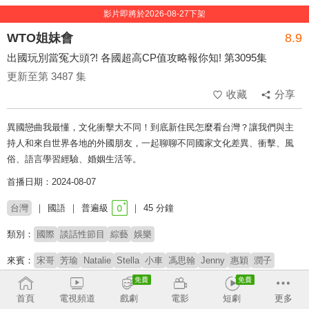
影片即將於2026-08-27下架
WTO姐妹會
8.9
出國玩別當冤大頭?! 各國超高CP值攻略報你知! 第3095集
更新至第 3487 集
收藏
分享
異國戀曲我最懂，文化衝擊大不同！到底新住民怎麼看台灣？讓我們與主
持人和來自世界各地的外國朋友，一起聊聊不同國家文化差異、衝擊、風
俗、語言學習經驗、婚姻生活等。
首播日期：2024-08-07
台灣
國語
普遍級
45 分鐘
類別：
國際
談話性節目
綜藝
娛樂
來賓：
宋哥
芳瑜
Natalie
Stella
小車
馮思翰
Jenny
惠穎
潤子
主持：
莎莎
郭彥均
首頁
電視頻道
戲劇
電影
短劇
更多