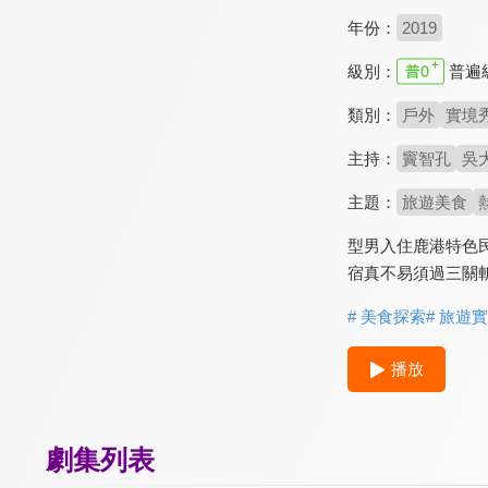
年份：
2019
級別：
普遍
類別：
戶外
實境
主持：
竇智孔
吳
主題：
旅遊美食
型男入住鹿港特色
宿真不易須過三關
# 美食探索
# 旅遊
播放
劇集列表