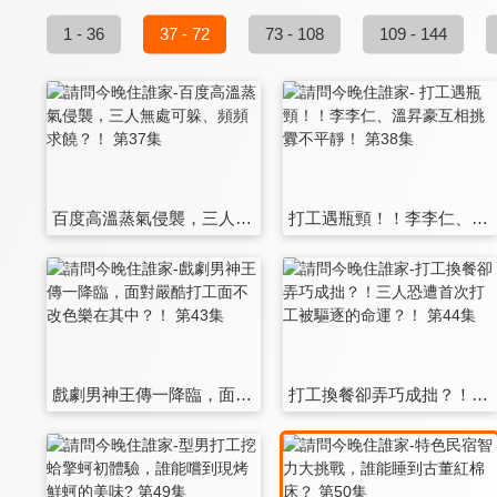
1 - 36
37 - 72
73 - 108
109 - 144
百度高溫蒸氣侵襲，三人無處可躲、頻頻求饒？！ 第37集
打工遇瓶頸！！李李仁、溫昇豪互相挑釁不平靜！ 第38集
戲劇男神王傳一降臨，面對嚴酷打工面不改色樂在其中？！ 第43集
打工換餐卻弄巧成拙？！三人恐遭首次打工被驅逐的命運？！ 第44集