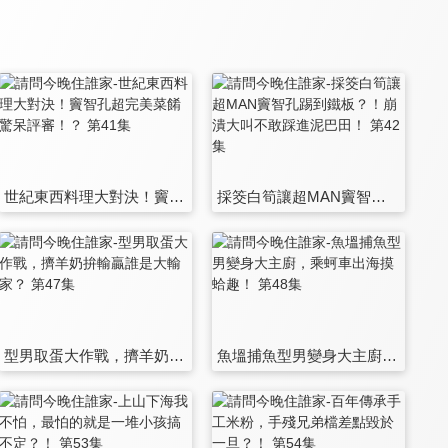
世紀東西料理大對決！竇智孔超完美菜餚驚呆評審！？ 第41集
採筊白筍讓超MAN竇智孔踢到鐵板？！崩潰大叫不敢踩進泥巴田！ 第42集
型男取蛋大作戰，擠羊奶拚輸贏誰是大輸家？ 第47集
魚塭捕魚型男變身大主廚，乘蚵車出海摸蛤趣！ 第48集