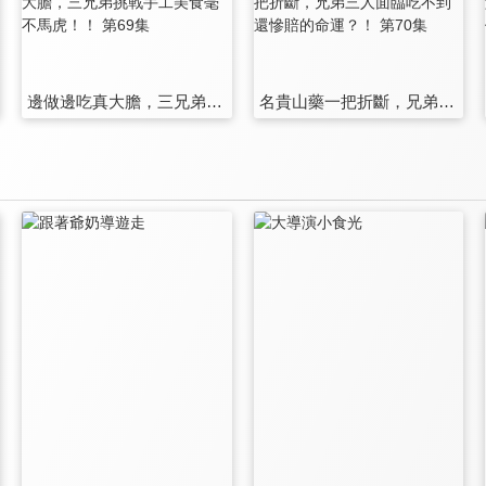
邊做邊吃真大膽，三兄弟挑戰手工美食毫不馬虎！！ 第69集
名貴山藥一把折斷，兄弟三人面臨吃不到還慘賠的命運？！ 第70集