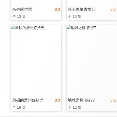
來去露營吧
跟著偶像去旅行
8.3
8.0
全 13 集
全 13 集
殷碩的濟州好拾光
地球之極·侶行7
8.3
8.2
全 16 集
全 12 集