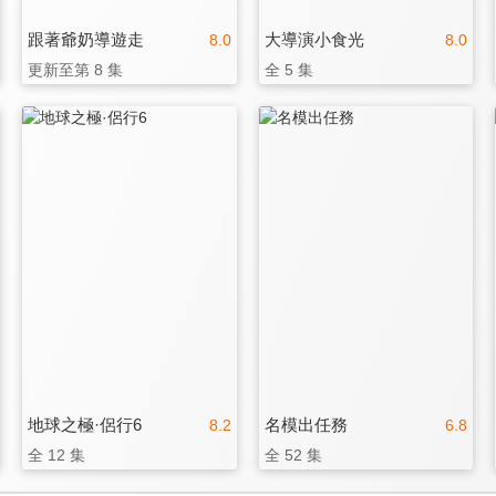
跟著爺奶導遊走
大導演小食光
8.0
8.0
更新至第 8 集
全 5 集
地球之極·侶行6
名模出任務
8.2
6.8
全 12 集
全 52 集