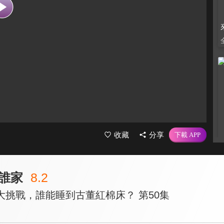
收藏
分享
誰家
8.2
大挑戰，誰能睡到古董紅棉床？ 第50集