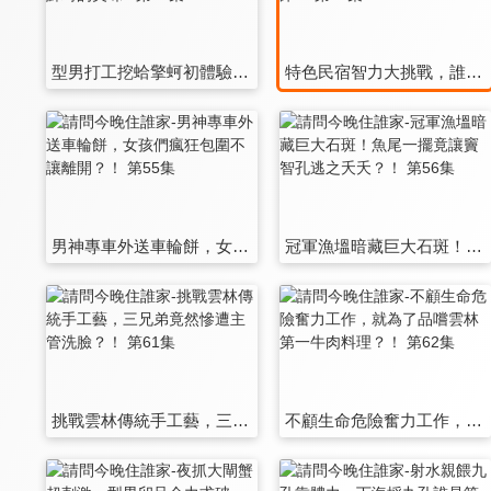
型男打工挖蛤擎蚵初體驗，誰能嚐到現烤鮮蚵的美味? 第49集
特色民宿智力大挑戰，誰能睡到古董紅棉床？ 第50集
男神專車外送車輪餅，女孩們瘋狂包圍不讓離開？！ 第55集
冠軍漁塭暗藏巨大石斑！魚尾一擺竟讓竇智孔逃之夭夭？！ 第56集
挑戰雲林傳統手工藝，三兄弟竟然慘遭主管洗臉？！ 第61集
不顧生命危險奮力工作，就為了品嚐雲林第一牛肉料理？！ 第62集