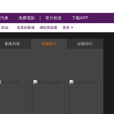
汽車
免費電影
單片租借
下載APP
「加油」
老派綜藝魂
網綜新能量
更多
劇集列表
推薦影片
綜藝排行