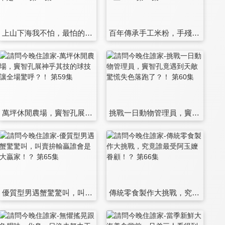
上山下海我不怕，最怕的就是一堆小孩搞不定？！ 第53集
百年傳承手工米粉，手殘兄弟檔差點毀於一旦？！ 第54集
萬坪休閒農場，竇智孔展神乎其技的球技讓全場驚呼？！ 第59集
挑戰一日動物管理員，竇智孔竟遇到天敵驚慌失色落跑了？！ 第60集
優質型男遇蟹驚驚叫，叫賣拚輸贏誰會是大贏家！？ 第65集
傳統零食製作大挑戰，究竟誰最受阿玉嬤眷顧！？ 第66集