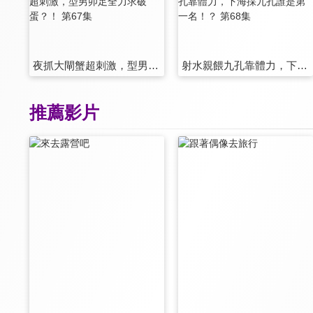
夜抓大閘蟹超刺激，型男卯足全力求破蛋？！ 第67集
射水親餵九孔靠體力，下海採九孔誰是第一名！？ 第68集
推薦影片