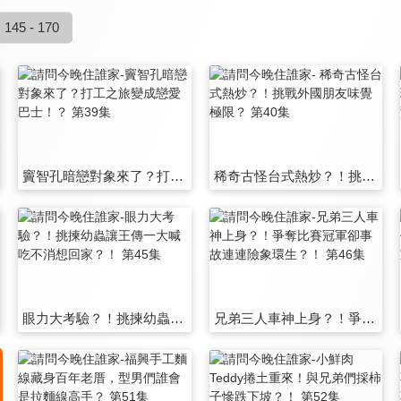
145 - 170
竇智孔暗戀對象來了？打工之旅變成戀愛巴士！？ 第39集
稀奇古怪台式熱炒？！挑戰外國朋友味覺極限？ 第40集
眼力大考驗？！挑揀幼蟲讓王傳一大喊吃不消想回家？！ 第45集
兄弟三人車神上身？！爭奪比賽冠軍卻事故連連險象環生？！ 第46集