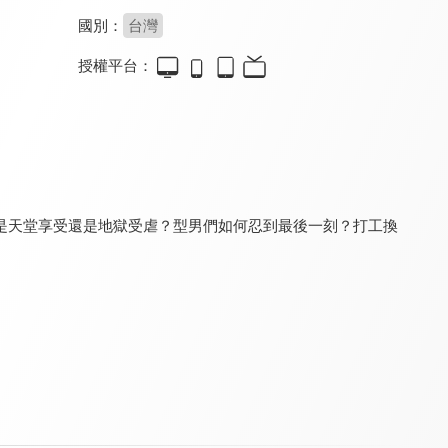
國別：
台灣
授權平台：
地球之極·侶行7
地球之極·侶行6
名模出任務
8.2
8.2
6.8
全 12 集
全 12 集
全 52 集
是天堂享受還是地獄受虐？型男們如何忍到最後一刻？打工換
地球之極·侶行8
地球之極·侶行4
地球之極·侶行5
8.2
8.2
8.2
全 12 集
全 12 集
全 12 集