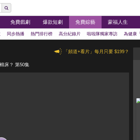
免費戲劇
爆款短劇
免費綜藝
蒙福人生
拔
同步熱播
熱門排行榜
高分紀錄片
啦啦隊獨家專訪
為健康
「頻道+看片」每月只要 $199？
床？ 第50集