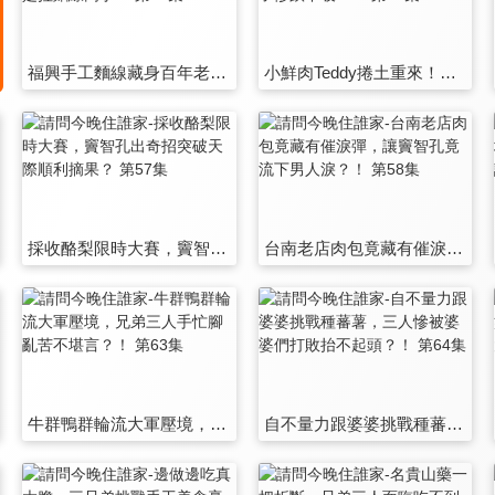
福興手工麵線藏身百年老厝，型男們誰會是拉麵線高手？ 第51集
小鮮肉Teddy捲土重來！與兄弟們採柿子慘跌下坡？！ 第52集
採收酪梨限時大賽，竇智孔出奇招突破天際順利摘果？ 第57集
台南老店肉包竟藏有催淚彈，讓竇智孔竟流下男人淚？！ 第58集
牛群鴨群輪流大軍壓境，兄弟三人手忙腳亂苦不堪言？！ 第63集
自不量力跟婆婆挑戰種蕃薯，三人慘被婆婆們打敗抬不起頭？！ 第64集