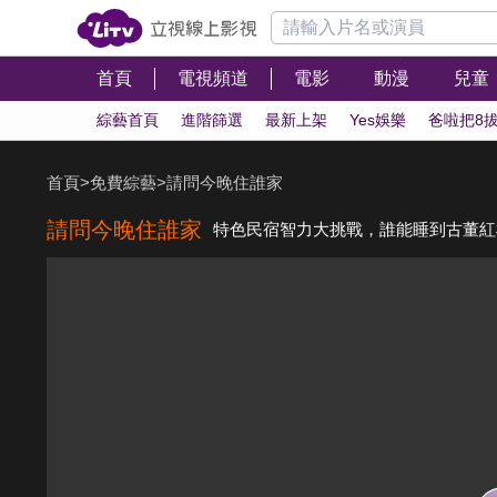
首頁
電視頻道
電影
動漫
兒童
綜藝首頁
進階篩選
最新上架
Yes娛樂
爸啦把8
首頁
>
免費綜藝
>
請問今晚住誰家
請問今晚住誰家
特色民宿智力大挑戰，誰能睡到古董紅棉