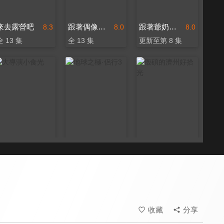
來去露營吧
跟著偶像去旅行
跟著爺奶導遊走
8.3
8.0
8.0
全 13 集
全 13 集
更新至第 8 集
大導演小食光
地球之極·侶行3
殷碩的濟州好拾光
8.0
8.2
8.3
全 5 集
全 12 集
全 16 集
收藏
分享