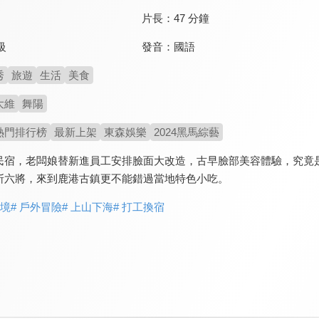
片長：
47 分鐘
發音：
國語
級
秀
旅遊
生活
美食
大維
舞陽
熱門排行榜
最新上架
東森娛樂
2024黑馬綜藝
民宿，老闆娘替新進員工安排臉面大改造，古早臉部美容體驗，究竟
斬六將，來到鹿港古鎮更不能錯過當地特色小吃。
實境
# 戶外冒險
# 上山下海
# 打工換宿