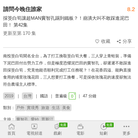
請問今晚住誰家
8.2
採筊白筍讓超MAN竇智孔踢到鐵板？！崩潰大叫不敢踩進泥巴
田！ 第42集
更新至第 170 集
收藏
分享
南投筊白筍聞名全台，為了打工換取筊白筍大餐，三人穿上青蛙裝，準備
下泥巴田付出勞力工作，但是極度恐懼泥巴田的竇智孔，卻遲遲不敢踩進
田採筊白筍，究竟他能否順利完成打工任務呢？！在花香四溢、能夠直接
食用的埔里玫瑰花田，三人想要打工換餐，可是採收玫瑰花的速度卻無法
符合農場主人標準。
2019
台灣
國語
普遍級
47 分鐘
類別：
戶外
實境秀
旅遊
生活
美食
主持：
竇智孔
愛紗
賈斯汀
# 美食探索
# 旅遊實境
# 戶外冒險
# 上山下海
# 打工換宿
首頁
電視頻道
戲劇
電影
短劇
更多