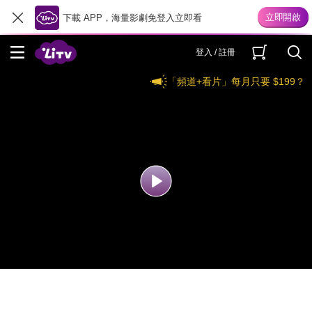
下載 APP，海量影劇免登入立即看
登入 / 註冊
「頻道+看片」每月只要 $199？