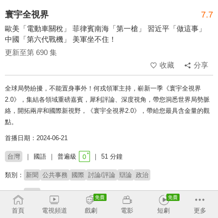
寰宇全視界
7.7
歐美「電動車關稅」 菲律賓南海「第一槍」 習近平「做這事」
中國「第六代戰機」 美軍坐不住！
更新至第 690 集
收藏
分享
全球局勢紛擾，不能置身事外！何戎領軍主持，嶄新一季《寰宇全視界
2.0》，集結各領域重磅嘉賓，犀利評論、深度視角，帶您洞悉世界局勢脈
絡，開拓兩岸和國際新視野，《寰宇全視界2.0》，帶給您最具含金量的觀
點。
首播日期：2024-06-21
台灣
國語
普遍級
51 分鐘
類別：
新聞
公共事務
國際
討論/評論
辯論
政治
主持：
何戎
首頁
電視頻道
戲劇
電影
短劇
更多
收回