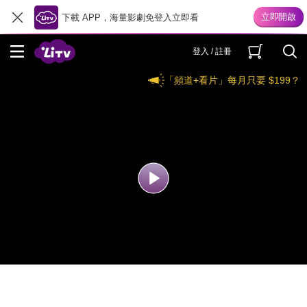
下載 APP，海量影劇免登入立即看
登入 / 註冊
「頻道+看片」每月只要 $199？