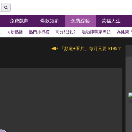
免費戲劇
爆款短劇
免費綜藝
蒙福人生
拔
同步熱播
熱門排行榜
高分紀錄片
啦啦隊獨家專訪
為健康
「頻道+看片」每月只要 $199？