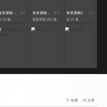
食來運轉之侃哥拜師記
食來運轉（2024）
食來運轉2
8.1
8.2
7.2
全 12 集
更新至第 251 集
全 37 集
食來運轉之山海有福味
舌尖之福
食來運轉
8.3
8.0
8.0
全 6 集
全 120 集
全 50 集
收藏
分享