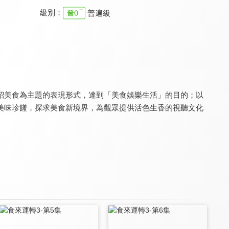
級別：
普遍級
可以給你做頓飯嗎
詹姆士出走料理
摘星秘密客
8.0
9.0
8.2
全 12 集
更新至第 367 集
全 13 集
紹美食為主題的表現形式，達到「美食娛樂生活」的目的；以
美味珍饈，探求美食新境界，為觀眾提供活色生香的視聽文化
歡喜辦桌
饕客揪愛吃
食在有健康
8.0
8.0
8.0
全 26 集
更新至第 227 集
更新至第 563 集