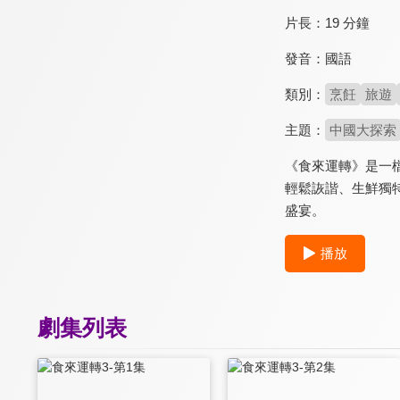
片長：
19 分鐘
發音：
國語
類別：
烹飪
旅遊
主題：
中國大探索
《食來運轉》是一
輕鬆詼諧、生鮮獨
盛宴。
播放
劇集列表