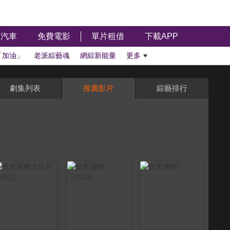
汽車
免費電影
單片租借
下載APP
「加油」
老派綜藝魂
網綜新能量
更多
劇集列表
推薦影片
綜藝排行