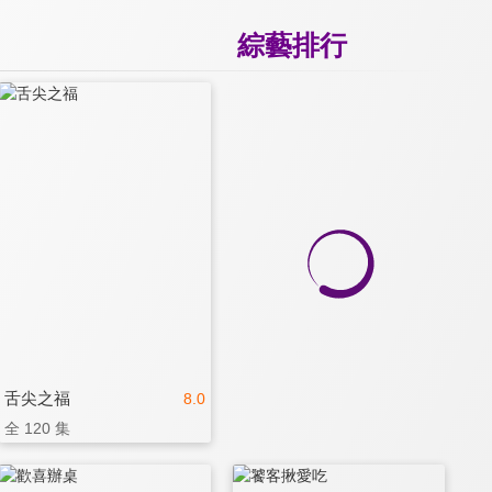
綜藝排行
舌尖之福
8.0
全 120 集