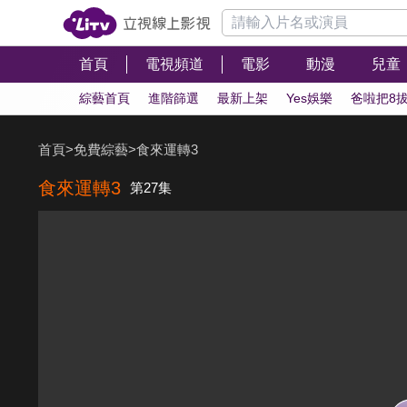
首頁
電視頻道
電影
動漫
兒童
綜藝首頁
進階篩選
最新上架
Yes娛樂
爸啦把8
首頁
>
免費綜藝
>
食來運轉3
食來運轉3
第27集