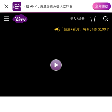
下載 APP，海量影劇免登入立即看
登入 / 註冊
「頻道+看片」每月只要 $199？