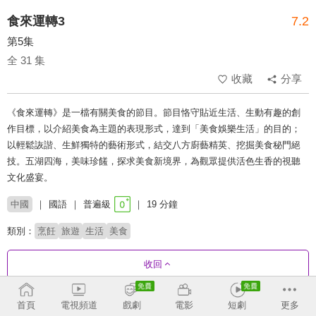
食來運轉3
7.2
第5集
全 31 集
收藏
分享
《食來運轉》是一檔有關美食的節目。節目恪守貼近生活、生動有趣的創
作目標，以介紹美食為主題的表現形式，達到「美食娛樂生活」的目的；
以輕鬆詼諧、生鮮獨特的藝術形式，結交八方廚藝精英、挖掘美食秘門絕
技。五湖四海，美味珍饈，探求美食新境界，為觀眾提供活色生香的視聽
文化盛宴。
中國
國語
普遍級
19 分鐘
類別：
烹飪
旅遊
生活
美食
收回
首頁
電視頻道
戲劇
電影
短劇
更多
劇集列表
正序