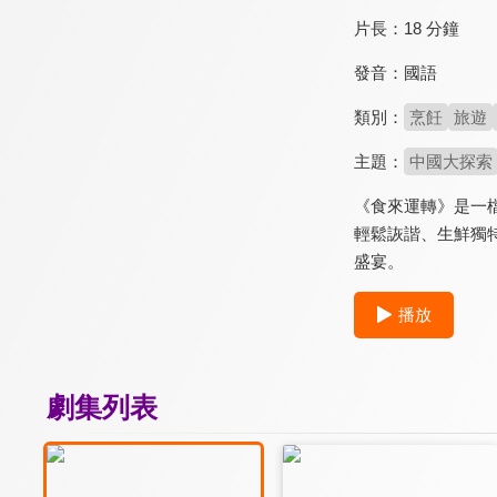
片長：
18 分鐘
發音：
國語
類別：
烹飪
旅遊
主題：
中國大探索
《食來運轉》是一
輕鬆詼諧、生鮮獨
盛宴。
播放
劇集列表