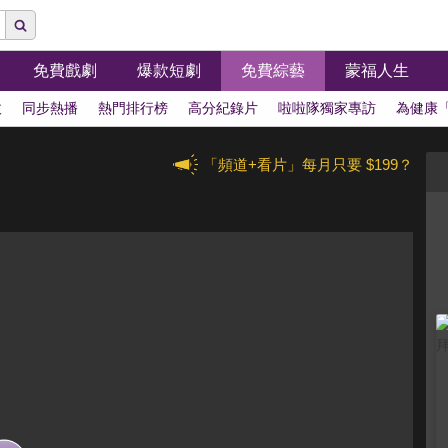
免費戲劇
爆款短劇
免費綜藝
蒙福人生
拔
同步熱播
熱門排行榜
高分紀錄片
啦啦隊獨家專訪
為健康
「頻道+看片」每月只要 $199？