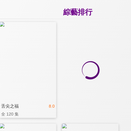
綜藝排行
舌尖之福
8.0
全 120 集