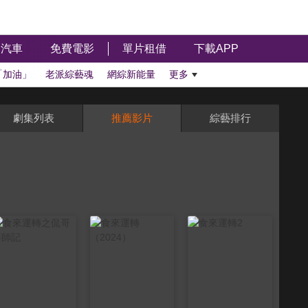
汽車
免費電影
單片租借
下載APP
「加油」
老派綜藝魂
網綜新能量
更多
劇集列表
推薦影片
綜藝排行