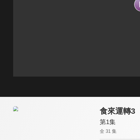
食來運轉3
第1集
全 31 集