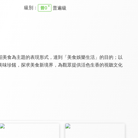
級別：
普遍級
可以給你做頓飯嗎
詹姆士出走料理
摘星秘密客
8.0
9.0
8.2
全 12 集
更新至第 367 集
全 13 集
紹美食為主題的表現形式，達到「美食娛樂生活」的目的；以
美味珍饈，探求美食新境界，為觀眾提供活色生香的視聽文化
歡喜辦桌
饕客揪愛吃
食在有健康
8.0
8.0
8.0
全 26 集
更新至第 227 集
更新至第 563 集