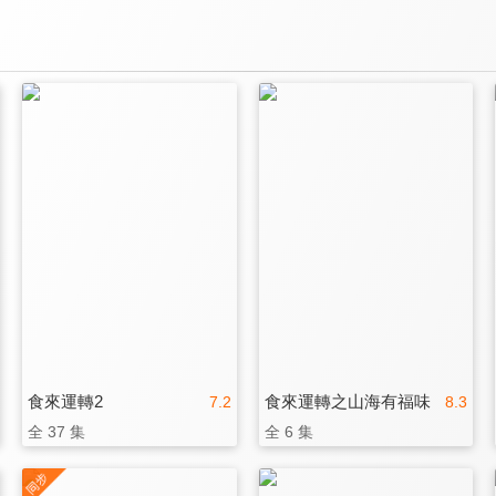
食來運轉2
食來運轉之山海有福味
7.2
8.3
全 37 集
全 6 集