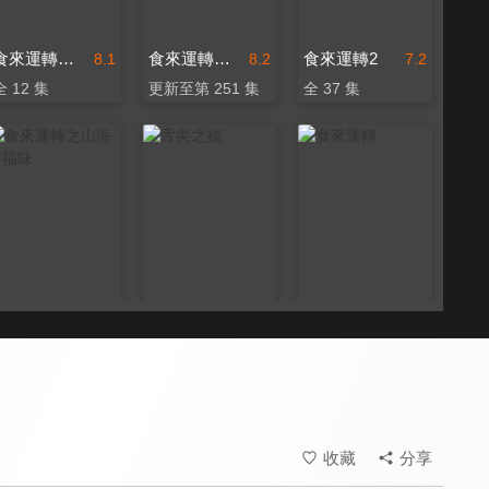
食來運轉之侃哥拜師記
食來運轉（2024）
食來運轉2
8.1
8.2
7.2
全 12 集
更新至第 251 集
全 37 集
食來運轉之山海有福味
舌尖之福
食來運轉
8.3
8.0
8.0
全 6 集
全 120 集
全 50 集
收藏
分享