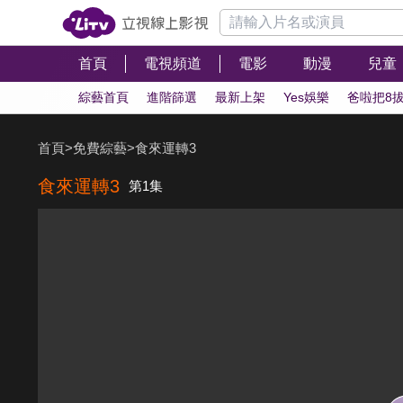
首頁
電視頻道
電影
動漫
兒童
綜藝首頁
進階篩選
最新上架
Yes娛樂
爸啦把8
首頁
>
免費綜藝
>
食來運轉3
食來運轉3
第1集