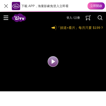
下載 APP，海量影劇免登入立即看
登入 / 註冊
「頻道+看片」每月只要 $199？