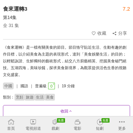
食來運轉3
7.2
第14集
全 31 集
收藏
分享
《食來運轉》是一檔有關美食的節目。節目恪守貼近生活、生動有趣的創
作目標，以介紹美食為主題的表現形式，達到「美食娛樂生活」的目的；
以輕鬆詼諧、生鮮獨特的藝術形式，結交八方廚藝精英、挖掘美食秘門絕
技。五湖四海，美味珍饈，探求美食新境界，為觀眾提供活色生香的視聽
文化盛宴。
中國
國語
普遍級
19 分鐘
類別：
烹飪
旅遊
生活
美食
收回
首頁
電視頻道
戲劇
電影
短劇
更多
劇集列表
正序