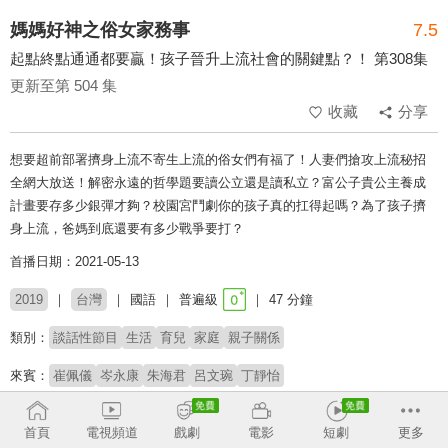
媽媽好神之俗女家務事
7.5
起點終點通通都要贏！孩子晉升上流社會的關鍵點？！ 第308集
更新至第 504 集
收藏
分享
想要超前部署擠身上流不寄生上流的俗女們有福了！人妻們搶攻上流秘招
全網大放送！解密永遠的哲學題要讀公立還是讀私立？富公子貴公主養成
計畫要存多少銀彈才夠？校園宮鬥劇你的孩子真的扛得起嗎？為了孩子擠
身上流，爸媽到底還要有多少戰爭要打？
首播日期：2021-05-13
2019
台灣
國語
普遍級
47 分鐘
類別：
談話性節目
生活
育兒
家庭
親子關係
來賓：
崔佩儀
岑永康
朱海君
呂文琬
丁靜怡
主持：
佩甄
季芹
首頁
電視頻道
戲劇
電影
短劇
更多