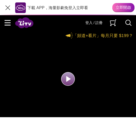
下載 APP，海量影劇免登入立即看
登入 / 註冊
「頻道+看片」每月只要 $199？