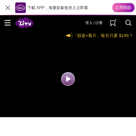
下載 APP，海量影劇免登入立即看
登入 / 註冊
「頻道+看片」每月只要 $199？