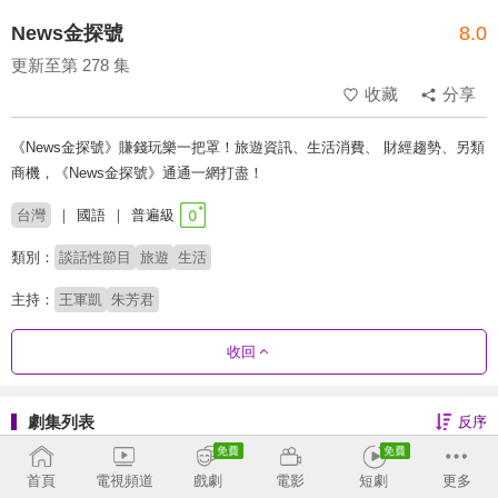
News金探號
8.0
更新至第 278 集
收藏
分享
《News金探號》賺錢玩樂一把罩！旅遊資訊、生活消費、 財經趨勢、另類
商機，《News金探號》通通一網打盡！
台灣
國語
普遍級
類別：
談話性節目
旅遊
生活
主持：
王軍凱
朱芳君
收回
劇集列表
反序
266 - 278
225 - 264
首頁
電視頻道
戲劇
電影
短劇
更多