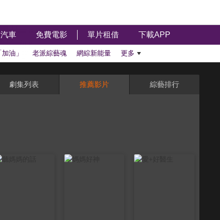
汽車
免費電影
單片租借
下載APP
「加油」
老派綜藝魂
網綜新能量
更多
劇集列表
推薦影片
綜藝排行