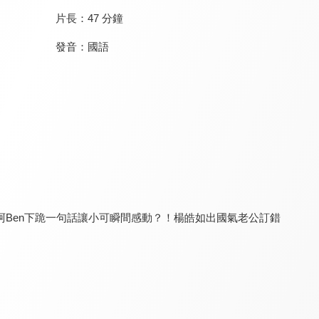
片長：
47 分鐘
發音：
國語
幸福學堂-親子系列
全體注意
轉轉發現愛
8.0
8.1
8.0
更新至第 18 集
更新至第 25 集
更新至第 20 集
Ben下跪一句話讓小可瞬間感動？！楊皓如出國氣老公訂錯
News金探號
健康問良醫
寵物鑑定團
8.0
8.2
8.0
更新至第 278 集
更新至第 91 集
全 39 集