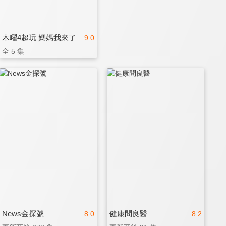
木曜4超玩 媽媽我來了
9.0
全 5 集
News金探號
健康問良醫
8.0
8.2