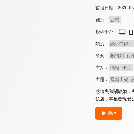
首播日期：
2020-05
國別：
台灣
授權平台：
類別：
談話性節目
來賓：
楊皓如
徐
主持：
佩甄
季芹
主題：
最新上架
感情失和鬧離婚，
飯店，事後發現老
播放