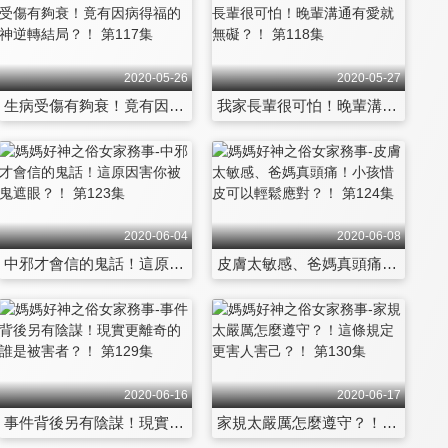
2020-05-26
2020-05-27
生病受傷有夠衰！竟有因病得福的神逆轉結局？！ 第117集
我家長輩很可怕！晚輩溝通有愛就無礙？！ 第118集
2020-06-04
2020-06-08
中邪才會信的鬼話！這原因害你被鬼遮眼？！ 第123集
皮膚太敏感、爸媽真頭痛！小孩惜皮可以輕鬆應對？！ 第124集
2020-06-16
2020-06-17
事件背後另有陰謀！現實更離奇的誰是被害者？！ 第129集
家規太嚴厲怎麼遵守？！這條規定更害人害己？！ 第130集