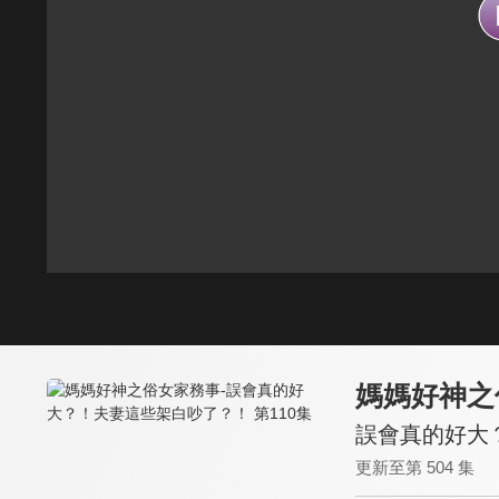
媽媽好神之
誤會真的好大？
更新至第 504 集