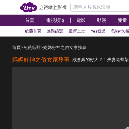
首頁
電視頻道
電影
動漫
兒童
綜藝首頁
進階篩選
最新上架
Yes娛樂
爸啦把8
首頁
>
免費綜藝
>
媽媽好神之俗女家務事
媽媽好神之俗女家務事
誤會真的好大？！夫妻這些架白