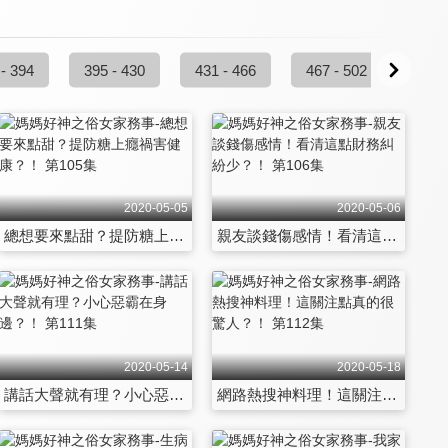
 - 394
395 - 430
431 - 466
467 - 502
503 
2020-05-05
2020-05-06
總想要來點甜？提防糖上癮禍害健康？！ 第105集
親友談錢傷感情！看清這點財務糾紛少？！ 第106集
2020-05-14
2020-05-18
講話大聲就有理？小心惡霸在身邊？！ 第111集
網路熱搜神料理！這關注點真的很驚人？！ 第112集