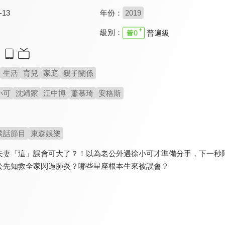
-13
年份：
2019
級別：
普遍級
生活
育兒
家庭
親子關係
小可
沈靖家
江中博
蕭慕琦
安格斯
談話節目
東森娛樂
夫妻「這」誤會可大了？！以為老公外遇徐小可才準備分手，下一秒阿
公先知救全家閃過肺炎？哪些星座根本生來被誤會？