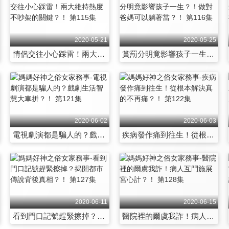
2020-05-21
2020-05-25
情侶交往小心踩雷！兩大維持熱度不吵架的關鍵？！ 第115集
賞罰分明竟影響孩子一生？！做對爸媽可以躺著當？！ 第116集
2020-06-02
2020-06-03
電視劇演都是騙人的？戲劇生活智慧大車拼？！ 第121集
疾病發作痛到往生！從根本解決真的不再痛？！ 第122集
2020-06-11
2020-06-15
看到門口記號趕緊擦掉？揭開都市傳說背後真相？！ 第127集
醫院裡的爾虞我詐！病人互鬥施展宮心計？！ 第128集