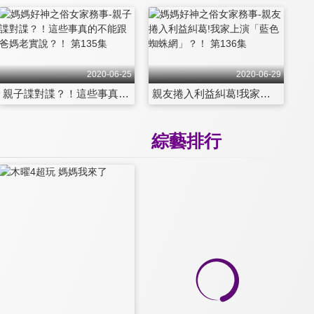
2020-06-25
2020-06-29
親子諜對諜？！這些事真的不能跟爸媽老實說？！ 第135集
親友捲入利益糾葛!我家上演「藍色蜘蛛網」？！ 第136集
綜藝排行