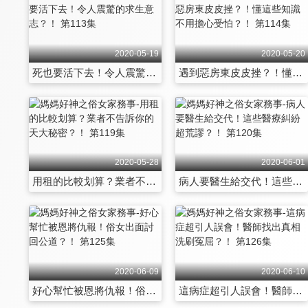
2020-05-19
2020-05-20
死也要活下去！令人震驚的求生意志？！ 第113集
遇到惡房東皮皮挫？！懂這些知識不用擔心受怕？！ 第114集
2020-05-28
2020-06-01
用租的比較划算？業者不告訴你的天大秘密？！ 第119集
病人要醫生給交代！這些醫療糾紛超荒謬？！ 第120集
2020-06-09
2020-06-10
好心幫忙被恩將仇報！俗女出面討回公道？！ 第125集
這病症超引人誤會！醫師找出真相洗刷冤屈？！ 第126集