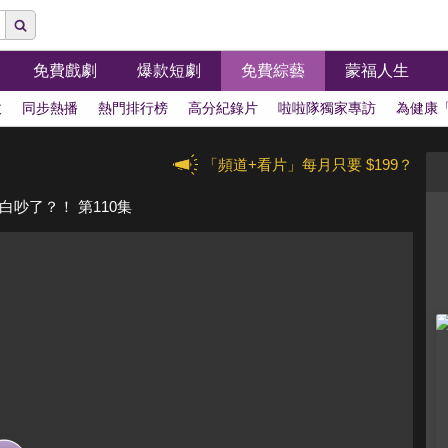
免費戲劇
爆款短劇
免費綜藝
蒙福人生
拔
同步熱播
熱門排行榜
高分紀錄片
啦啦隊獨家專訪
為健康
「頻道+看片」每月只要 $199？
吵了？！ 第110集