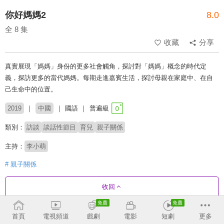
你好媽媽2
8.0
全 8 集
收藏
分享
真實展現「媽媽」身份的更多社會觸角，探討對「媽媽」概念的時代定
義，探訪更多的當代媽媽。每期走進嘉賓生活，探討母親在家庭中、在自
己生命中的位置。
2019
中國
國語
普遍級
類別：
訪談
談話性節目
育兒
親子關係
主持：
李小萌
# 親子關係
收回
首頁
電視頻道
戲劇
電影
短劇
更多
劇集列表
正序