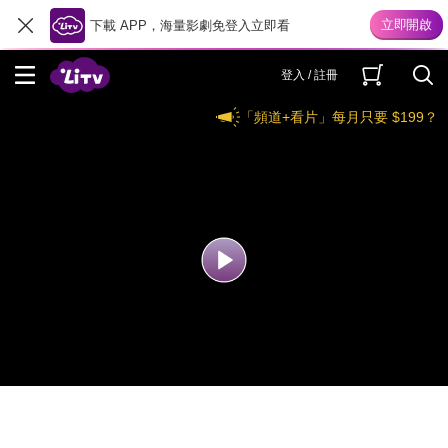
下載 APP，海量影劇免登入立即看
登入 / 註冊
「頻道+看片」每月只要 $199？