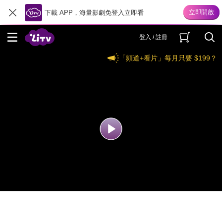
下載 APP，海量影劇免登入立即看
登入 / 註冊
「頻道+看片」每月只要 $199？