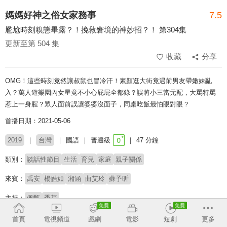
媽媽好神之俗女家務事
7.5
尷尬時刻糗態畢露？！挽救窘境的神妙招？！ 第304集
更新至第 504 集
收藏
分享
OMG！這些時刻竟然讓叔鼠也冒冷汗！素顏逛大街竟遇前男友帶嫩妹亂
入？萬人遊樂園內女星竟不小心屁屁全都錄？誤將小三當元配，大罵特罵
惹上一身腥？眾人面前誤讓婆婆沒面子，同桌吃飯最怕眼對眼？
首播日期：2021-05-06
2019
台灣
國語
普遍級
47 分鐘
類別：
談話性節目
生活
育兒
家庭
親子關係
來賓：
禹安
楊皓如
湘涵
曲艾玲
蘇予昕
主持：
佩甄
季芹
首頁
電視頻道
戲劇
電影
短劇
更多
收回