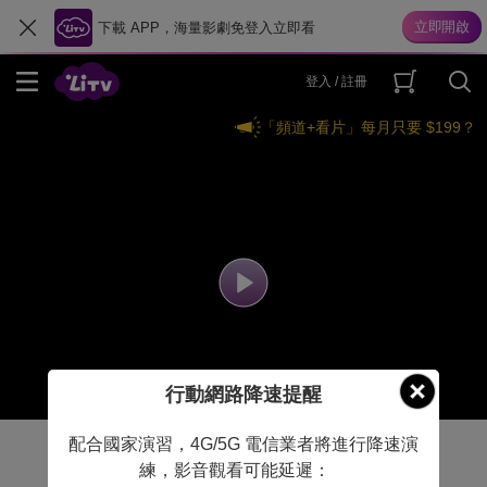
下載 APP，海量影劇免登入立即看
登入 / 註冊
「頻道+看片」每月只要 $199？
行動網路降速提醒
配合國家演習，4G/5G 電信業者將進行降速演
練，影音觀看可能延遲：