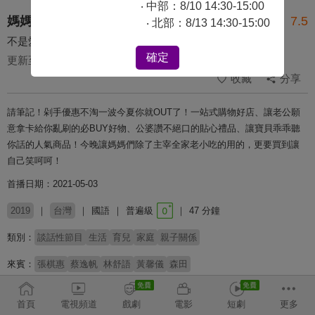
‧ 中部：8/10 14:30-15:00
媽媽好神之俗女家務事
7.5
‧ 北部：8/13 14:30-15:00
不是愛瞎拚！我買的都不是自己的！！！ 第301集
確定
更新至第 504 集
收藏
分享
請筆記！剁手優惠不淘一波今夏你就OUT了！一站式購物好店、讓老公願
意拿卡給你亂刷的必BUY好物、公婆讚不絕口的貼心禮品、讓寶貝乖乖聽
你話的人氣商品！今晚讓媽媽們除了主宰全家老小吃的用的，更要買到讓
自己笑呵呵！
首播日期：2021-05-03
2019
台灣
國語
普遍級
47 分鐘
類別：
談話性節目
生活
育兒
家庭
親子關係
來賓：
張棋惠
蔡逸帆
林舒語
黃馨儀
森田
主持：
佩甄
季芹
首頁
電視頻道
戲劇
電影
短劇
更多