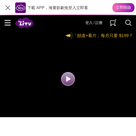
下載 APP，海量影劇免登入立即看
登入 / 註冊
「頻道+看片」每月只要 $199？