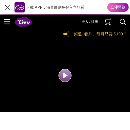
下載 APP，海量影劇免登入立即看
登入 / 註冊
「頻道+看片」每月只要 $199？