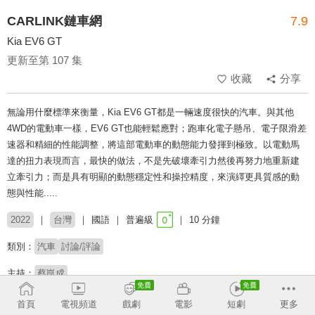
CARLINK鏈車網
7.9
Kia EV6 GT
更新至第 107 集
收藏
分享
無論用什麼標準來衡量，Kia EV6 GT都是一輛速度很快的汽車。與其他
4WD的電動車一樣，EV6 GT也能輕鬆應對；跑車化電子懸吊、電子限滑差
速器和精細的性能調整，將這部電動車的動態能力發揮到極致。以電動馬
達的扭力表現而言，最快的做法，不是先破壞牽引力然後再努力地重新建
立牽引力；而是具有明顯的動態穩定性和操控精度，來演繹更具質感的動
態與性能.....
2022
台灣
國語
普遍級
10 分鐘
類別：
汽車
討論/評論
主持：
蔡崑成
首頁
電視頻道
戲劇
電影
短劇
更多
收回