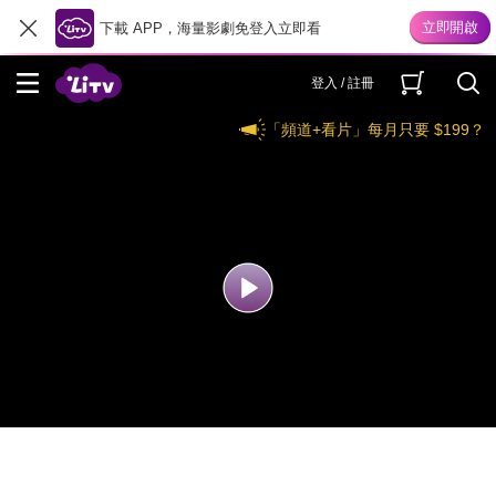
下載 APP，海量影劇免登入立即看
登入 / 註冊
「頻道+看片」每月只要 $199？