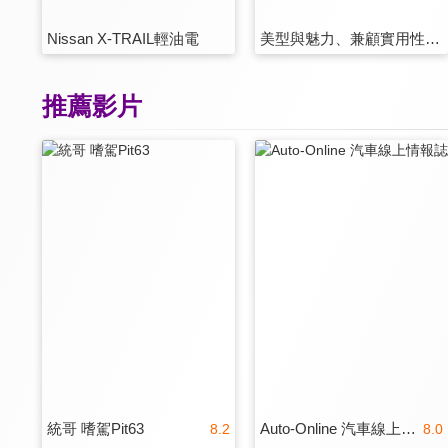
Nissan X-TRAIL輕油電
美型與魅力、兼顧實用性！Peugeot 408動感轎跑+輕越野休旅＝面面俱到
推薦影片
統哥 嗜駕Pit63
Auto-Online 汽車線上情報誌
8.2
8.0