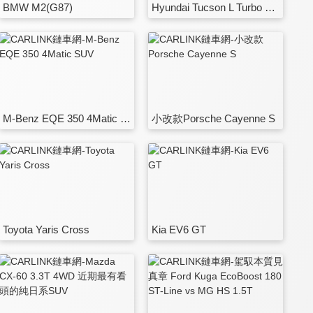
BMW M2(G87)
Hyundai Tucson L Turbo Hybrid
M-Benz EQE 350 4Matic SUV
小改款Porsche Cayenne S
Toyota Yaris Cross
Kia EV6 GT