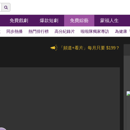
免費戲劇
爆款短劇
免費綜藝
蒙福人生
拔
同步熱播
熱門排行榜
高分紀錄片
啦啦隊獨家專訪
為健康
「頻道+看片」每月只要 $199？