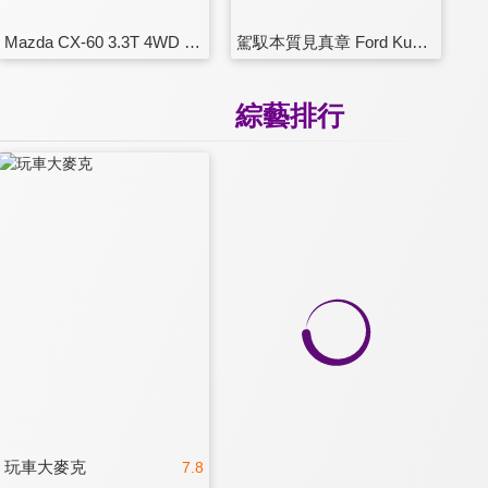
Mazda CX-60 3.3T 4WD 近期最有看頭的純日系SUV
駕馭本質見真章 Ford Kuga EcoBoost 180 ST-Line vs MG HS 1.5T
綜藝排行
玩車大麥克
7.8