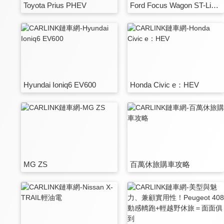
Toyota Prius PHEV
Ford Focus Wagon ST-Line Vignale
Hyundai Ioniq6 EV600
Honda Civic e：HEV
MG ZS
百萬休旅購車攻略