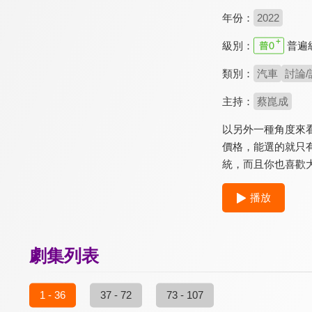
年份：
2022
級別：
普遍
類別：
汽車
討論/
主持：
蔡崑成
以另外一種角度來看
價格，能選的就只有
統，而且你也喜歡大自
播放
劇集列表
1 - 36
37 - 72
73 - 107