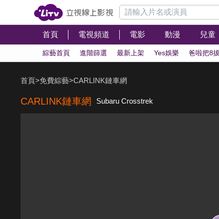
首頁
電視頻道
電影
動漫
兒童
綜藝首頁
進階篩選
最新上架
Yes娛樂
爸啦把8
首頁
>
免費綜藝
>
CARLINK鏈車網
CARLINK鏈車網
Subaru Crosstrek