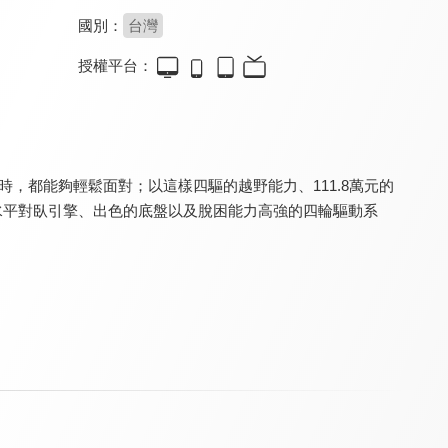
國別：
台灣
授權平台：
Super Snow Show
狂人日誌
SiCAR愛車酷
8.1
8.2
8.6
更新至第 332 集
更新至第 181 集
更新至第 281 集
況時，都能夠輕鬆面對；以這樣四驅的越野能力、111.8萬元的
也就是水平對臥引擎、出色的底盤以及脫困能力高強的四輪驅動系
夢想街57號 預約你的夢想
健康問良醫
頭條開講
8.4
8.2
8.0
更新至第 1660 集
更新至第 91 集
更新至第 1495 集