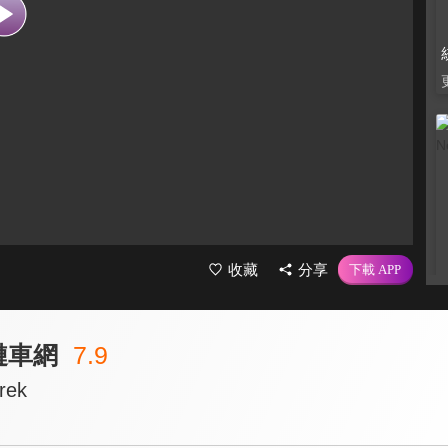
收藏
分享
K鏈車網
7.9
rek