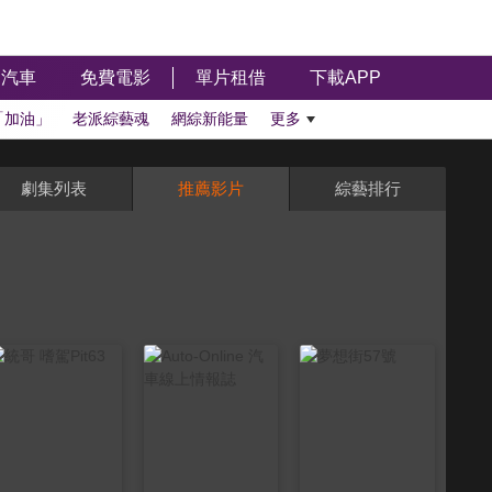
汽車
免費電影
單片租借
下載APP
「加油」
老派綜藝魂
網綜新能量
更多
劇集列表
推薦影片
綜藝排行