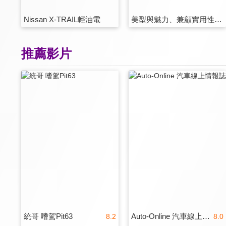
Nissan X-TRAIL輕油電
美型與魅力、兼顧實用性！Peugeot 408動感轎跑+輕越野休旅＝面面俱到
推薦影片
統哥 嗜駕Pit63
Auto-Online 汽車線上情報誌
8.2
8.0