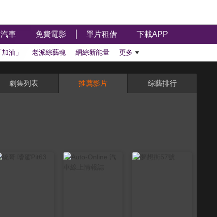
汽車
免費電影
單片租借
下載APP
「加油」
老派綜藝魂
網綜新能量
更多
劇集列表
推薦影片
綜藝排行