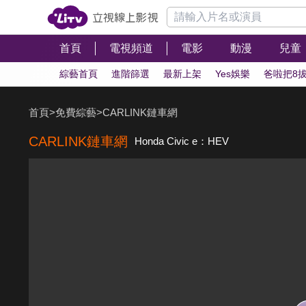
首頁
電視頻道
電影
動漫
兒童
綜藝首頁
進階篩選
最新上架
Yes娛樂
爸啦把8
首頁
>
免費綜藝
>
CARLINK鏈車網
CARLINK鏈車網
Honda Civic e：HEV