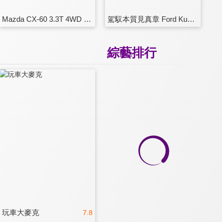
Mazda CX-60 3.3T 4WD 近期最有看頭的純日系SUV
駕馭本質見真章 Ford Kuga EcoBoost 180 ST-Line vs MG HS 1.5T
綜藝排行
玩車大麥克
7.8