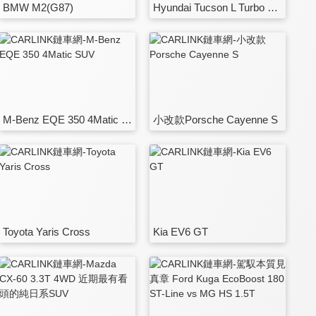
BMW M2(G87)
Hyundai Tucson L Turbo Hybrid
M-Benz EQE 350 4Matic SUV
小改款Porsche Cayenne S
Toyota Yaris Cross
Kia EV6 GT