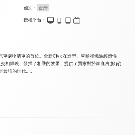
國別：
台灣
授權平台：
Super Snow Show
狂人日誌
SiCAR愛車酷
8.1
8.2
8.6
更新至第 332 集
更新至第 181 集
更新至第 281 集
你汽車購物清單的首位。全新Civic在造型、車艙和燃油經濟性
交相輝映、發揮了相乘的效果，提供了買家對於家庭房(掀背)
強的世代.....
夢想街57號 預約你的夢想
健康問良醫
頭條開講
8.4
8.2
8.0
更新至第 1660 集
更新至第 91 集
更新至第 1495 集