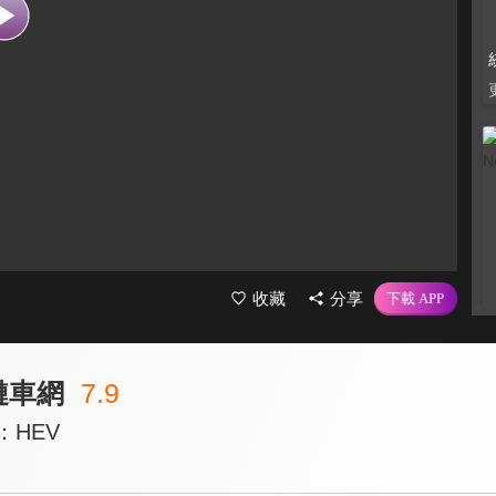
收藏
分享
K鏈車網
7.9
 e：HEV