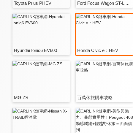
Toyota Prius PHEV
Ford Focus Wagon ST-Line Vignale
Hyundai Ioniq6 EV600
Honda Civic e：HEV
MG ZS
百萬休旅購車攻略