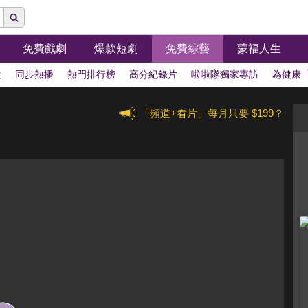
免費戲劇
爆款短劇
免費綜藝
蒙福人生
拔
同步熱播
熱門排行榜
高分紀錄片
啦啦隊獨家專訪
為健康
「頻道+看片」每月只要 $199？