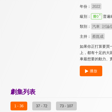
年份：
2022
級別：
普遍
類別：
汽車
討論/
主持：
蔡崑成
如果你正打算要買一
上，都有十足的大
車最想要的動力、實
播放
劇集列表
1 - 36
37 - 72
73 - 107