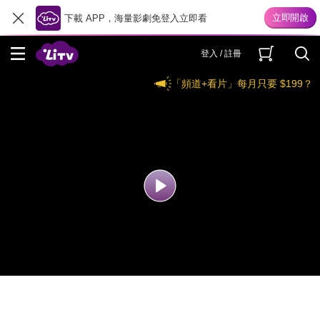
下載 APP，海量影劇免登入立即看
登入 / 註冊
「頻道+看片」每月只要 $199？