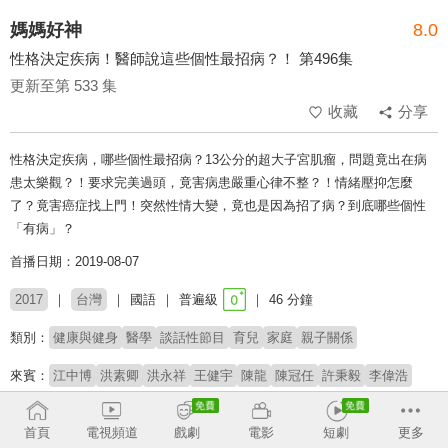
媽媽好神
8.0
性格決定疾病！醫師說這些個性最招病？！ 第496集
更新至第 533 集
收藏
分享
性格決定疾病，哪些個性最招病？13公分的超大子宮肌瘤，問題竟出在病
患太樂觀？！要求完美過頭，竟害病患嚴重心律不整？！情緒壓抑怎麼
了？竟害癌症找上門！突然性情大變，竟也是因為招了病？到底哪些個性
「有病」？
首播日期：2019-08-07
2017
台灣
國語
普遍級
46 分鐘
類別：
健康與健身
醫學
談話性節目
育兒
家庭
親子關係
來賓：
江中博
洪素卿
洪永祥
王健宇
陳龍
陳冠任
許秉毅
李偉浩
主持：
黃瑽寧
鍾欣凌
首頁
電視頻道
戲劇
電影
短劇
更多