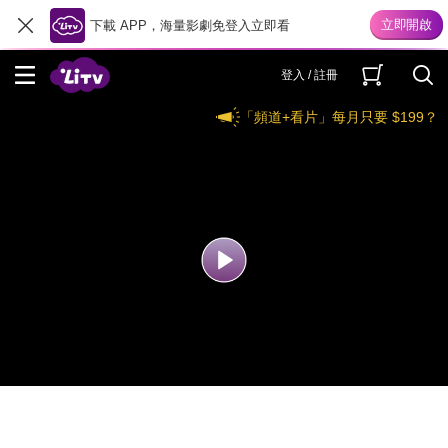
下載 APP，海量影劇免登入立即看
登入 / 註冊
「頻道+看片」每月只要 $199？