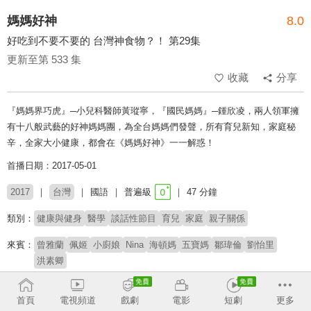
媽媽好神
8.0
好吃到不要不要的 台灣神食物？！ 第29集
更新至第 533 集
收藏
分享
『媽媽界巧虎』─小兒科醫師黃瑽寧，『國民媽媽』─鍾欣凌，兩人領軍擁
有十八般武藝的好神媽媽團，為全台媽媽們發聲，所有育兒新知，家庭秘
辛，全家大小健康，都會在《媽媽好神》一一解惑！
首播日期：2017-05-01
2017
台灣
國語
普遍級
47 分鐘
類別：
健康與健身
醫學
談話性節目
育兒
家庭
親子關係
來賓：
曾雅蘭
佩姬
小廚娘
Nina
海頓媽
五寶媽
鄒瑋倫
劉怡里
洪素卿
主持：
黃瑽寧
鍾欣凌
首頁
電視頻道
戲劇
電影
短劇
更多